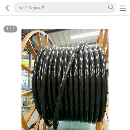
1
/
1