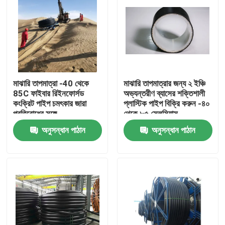
মাঝারি তাপমাত্রা -40 থেকে
মাঝারি তাপমাত্রার জন্য ২ ইঞ্চি
85C ফাইবার রিইনফোর্সড
অভ্যন্তরীণ ব্যাসের শক্তিশালী
কংক্রিট পাইপ চমৎকার জারা
প্লাস্টিক পাইপ বিক্রি করুন -৪০
প্রতিরোধের সঙ্গে
থেকে ৮৫ সেলসিয়াস
অনুসন্ধান পাঠান
অনুসন্ধান পাঠান
বাড়ি
পণ্য
VR প্রদর্শন