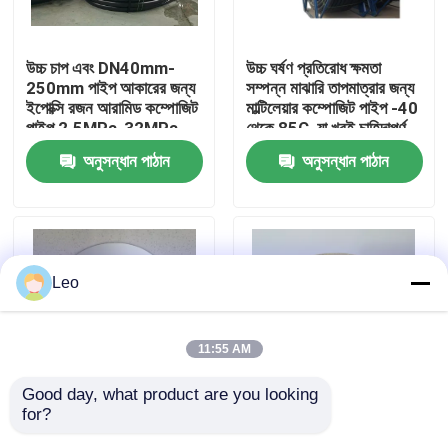
আমাদের সম্পর্কে
উচ্চ চাপ এবং DN40mm-
উচ্চ ঘর্ষণ প্রতিরোধ ক্ষমতা
250mm পাইপ আকারের জন্য
সম্পন্ন মাঝারি তাপমাত্রার জন্য
ইপোক্সি রজন আরামিড কম্পোজিট
মাল্টিলেয়ার কম্পোজিট পাইপ -40
কারখানা ভ্রমণ
পাইপ 2.5MPa-32MPa
থেকে 85C, যা খুবই চাহিদাপূর্ণ
নামমাত্র চাপ
অনুসন্ধান পাঠান
অনুসন্ধান পাঠান
মান নিয়ন্ত্রণ
আমাদের সাথে যোগাযোগ করুন
Leo
খবর
11:55 AM
উদ্ধৃতির জন্য আবেদন
Good day, what product are you looking 
for?
উচ্চ তাপমাত্রা ফাইবার মজবুত
নমনীয় আস্তরণের PE আল PE
চাঙ্গা থার্মোপ্লাস্টিক পাইপ
প্লাস্টিকের পাইপ, আরামিড পিউ
কম্পোজিট চাপ পাইপ 4 ইঞ্চি সঙ্গে