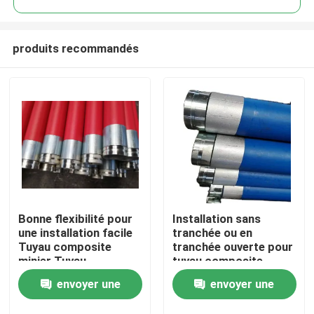
produits recommandés
Bonne flexibilité pour
Installation sans
Aperçu
une installation facile
tranchée ou en
Tuyau composite
tranchée ouverte pour
minier Tuyau
tuyau composite
Produits
composite
minier, épaisseur
envoyer une
envoyer une
polyéthylène
85mm, couleur noire,
aluminium pour le
durable et pour
VR Show
demande
demande