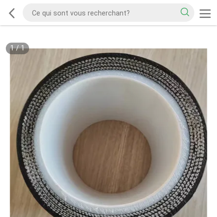
1
/
1