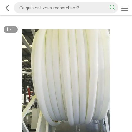
1
/
1