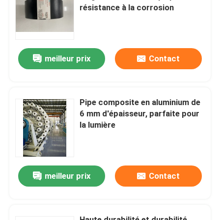
résistance à la corrosion
A propos de nous
meilleur prix
Contact
Visite d'usine
Contrôle de la qualité
Pipe composite en aluminium de
6 mm d'épaisseur, parfaite pour
Contact
la lumière
nouvelles
meilleur prix
Contact
Demande de soumission
Tuyaux thermoplastiques renforcés
Haute durabilité et durabilité