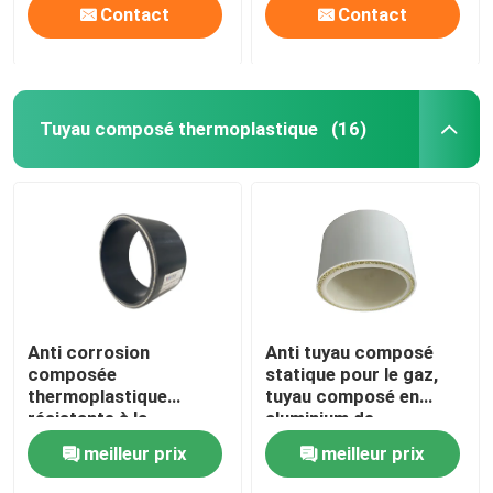
Contact
Contact
Tuyau composé thermoplastique
(16)
Anti corrosion
Anti tuyau composé
composée
statique pour le gaz,
thermoplastique
tuyau composé en
résistante à la
aluminium de
température du tuyau
polyéthylène de FRP
meilleur prix
meilleur prix
FRP