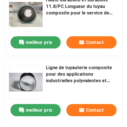
11.8/PC Longueur du tuyau
composite pour le service de
Tuyau composé thermoplastique
coupe au gaz 2.5mpa-32mpa
Pression nominale
Tuyau en plastique renforcé par fibre de verre
meilleur prix
Contact
Tuyau composite haute pression
Ligne de tuyauterie composite
Tuyau composite flexible
pour des applications
industrielles polyvalentes et
Tuyau composé multicouche
durables DN42-DN1200 Pression
nominale 2,5mpa-32mpa
Tuyau de gaz composé
meilleur prix
Contact
Conduite de tuyaux composites