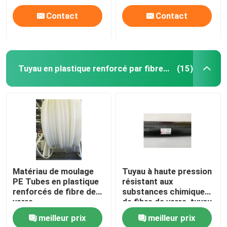
Contact
Contact
Tuyau en plastique renforcé par fibre de verre
(15)
Matériau de moulage
Tuyau à haute pression
PE Tubes en plastique
résistant aux
renforcés de fibre de
substances chimiques
verre
de fibre de verre, tuyau
composé 459mm de
meilleur prix
meilleur prix
fibre de verre