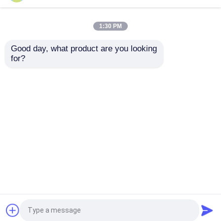
FRP
composé coupant le
meilleur prix
meilleur prix
service
1:30 PM
Contact
Contact
Good day, what product are you looking 
for?
Regardez plus
Aperçu
Au sujet de nous
Contactez-nous
Desktop Site
Plan du site
Politique en matière de protection de la vie privée
Qualité
Tuyaux thermoplastiques renforcés
Usine De Chine.Copyright © 2026 Baoji Tianlian
Huitong Composite Materials Co., Ltd.. All Rights