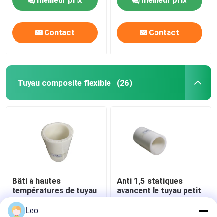
Contact
Contact
Tuyau composite flexible
(26)
Bâti à hautes
Anti 1,5 statiques
températures de tuyau
avancent le tuyau petit
composé flexible
à petit flexible de PVC,
thermoplastique de
système sifflant
Leo