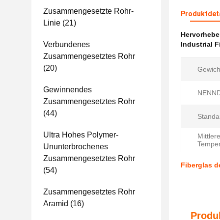
Zusammengesetzte Rohr-
Produktdet
Linie
(21)
Hervorheb
Verbundenes
Industrial 
Zusammengesetztes Rohr
(20)
Gewich
Gewinnendes
NENND
Zusammengesetztes Rohr
(44)
Standa
Ultra Hohes Polymer-
Mittler
Temper
Ununterbrochenes
Zusammengesetztes Rohr
Fiberglas d
(54)
Zusammengesetztes Rohr
Aramid
(16)
Produ