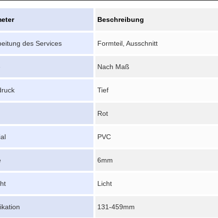
eter
Beschreibung
beitung des Services
Formteil, Ausschnitt
e
Nach Maß
ruck
Tief
Rot
al
PVC
e
6mm
ht
Licht
ikation
131-459mm