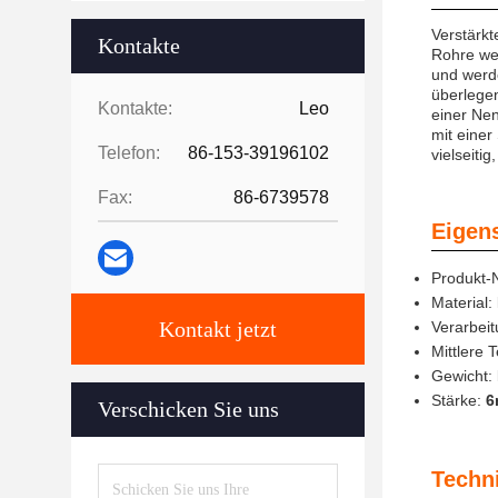
Verstärkt
Kontakte
Rohre we
und werde
überlegen
Kontakte:
Leo
einer Nen
mit einer
Telefon:
86-153-39196102
vielseiti
Fax:
86-6739578
Eigen
Produkt
Material:
Kontakt jetzt
Verarbei
Mittlere 
Gewicht:
Stärke:
6
Verschicken Sie uns
Techn