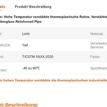
ails
Produkt-Beschreibung
en:
Hohe Temperatur verstärkte thermoplastische Rohre
,
Verstärkt
Fiberglass Reinforced Pipe
t:
Licht
Material:
Verarbeitu
RUCK:
Tief
Services:
rd:
T/CSTM XXXX-2020
Farbe:
e
-46 zu 80℃
Spezifikati
atur:
er hohen Temperatur verstärkte die thermoplastischen industriell
kt-Beschreibung: