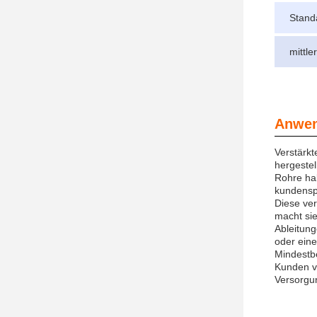
Stand
mittl
Anwen
Verstärkt
hergestel
Rohre ha
kundenspe
Diese ver
macht sie
Ableitung
oder eine
Mindestbe
Kunden ve
Versorgun