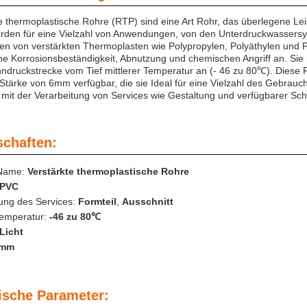
e thermoplastische Rohre (RTP) sind eine Art Rohr, das überlegene Lei
rden für eine Vielzahl von Anwendungen, von den Unterdruckwasser
n von verstärkten Thermoplasten wie Polypropylen, Polyäthylen und Po
e Korrosionsbeständigkeit, Abnutzung und chemischen Angriff an. Sie
ndruckstrecke vom Tief mittlerer Temperatur an (- 46 zu 80℃). Diese R
 Stärke von 6mm verfügbar, die sie Ideal für eine Vielzahl des Gebr
g, mit der Verarbeitung von Services wie Gestaltung und verfügbarer Schn
schaften:
-Name:
Verstärkte thermoplastische Rohre
PVC
tung des Services:
Formteil
,
Ausschnitt
Temperatur:
-46 zu 80℃
Licht
mm
ische Parameter: