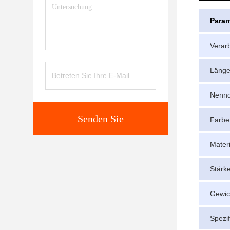
Param
Verar
Läng
Nennd
Senden Sie
Farbe
Materi
Stärk
Gewic
Spezif