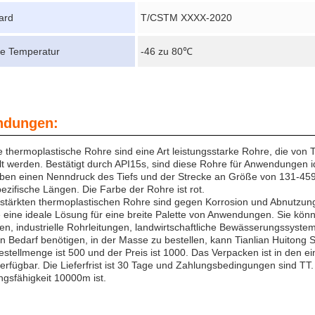
ard
T/CSTM XXXX-2020
ere Temperatur
-46 zu 80℃
dungen:
e thermoplastische Rohre sind eine Art leistungsstarke Rohre, die von T
lt werden. Bestätigt durch API15s, sind diese Rohre für Anwendungen i
ben einen Nenndruck des Tiefs und der Strecke an Größe von 131-459
zifische Längen. Die Farbe der Rohre ist rot.
stärkten thermoplastischen Rohre sind gegen Korrosion und Abnutzung 
 eine ideale Lösung für eine breite Palette von Anwendungen. Sie kö
en, industrielle Rohrleitungen, landwirtschaftliche Bewässerungssyste
n Bedarf benötigen, in der Masse zu bestellen, kann Tianlian Huitong 
stellmenge ist 500 und der Preis ist 1000. Das Verpacken ist in den 
rfügbar. Die Lieferfrist ist 30 Tage und Zahlungsbedingungen sind TT.
gsfähigkeit 10000m ist.