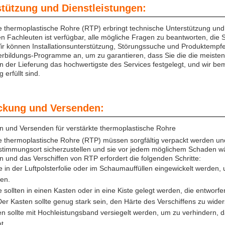
stützung und Dienstleistungen:
te thermoplastische Rohre (RTP) erbringt technische Unterstützung u
n Fachleuten ist verfügbar, alle mögliche Fragen zu beantworten, die
r können Installationsunterstützung, Störungssuche und Produktempfe
erbildungs-Programme an, um zu garantieren, dass Sie die die meisten
 der Lieferung das hochwertigste des Services festgelegt, und wir b
g erfüllt sind.
ckung und Versenden:
n und Versenden für verstärkte thermoplastische Rohre
e thermoplastische Rohre (RTP) müssen sorgfältig verpackt werden un
stimmungsort sicherzustellen und sie vor jedem möglichem Schaden wä
 und das Verschiffen von RTP erfordert die folgenden Schritte:
e in der Luftpolsterfolie oder im Schaumauffüllen eingewickelt werde
en.
 sollten in einen Kasten oder in eine Kiste gelegt werden, die entworf
er Kasten sollte genug stark sein, den Härte des Verschiffens zu wide
n sollte mit Hochleistungsband versiegelt werden, um zu verhindern, 
t.