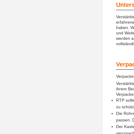
Unter
Verstärk
erfahrene
haben. Wi
und Weit
werden an
vollständi
Verpa
Verpacke
Verstärkt
ihrem Be
Verpacken
RTP sollt
zu schütz
Die Rohre
passen. D
Der Kaste
verursach