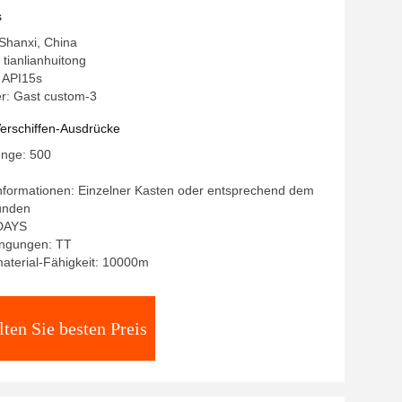
s
 Shanxi, China
tianlianhuitong
: API15s
: Gast custom-3
erschiffen-Ausdrücke
enge: 500
nformationen: Einzelner Kasten oder entsprechend dem
unden
0DAYS
ngungen: TT
aterial-Fähigkeit: 10000m
lten Sie besten Preis