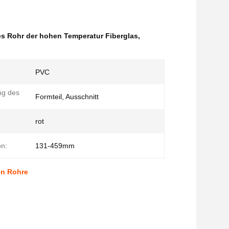
es Rohr der hohen Temperatur Fiberglas
,
PVC
ng des
Formteil, Ausschnitt
rot
on:
131-459mm
en Rohre