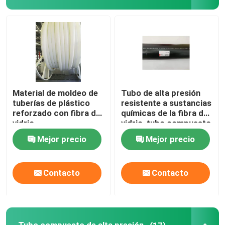
Sobre nosotros
Visita a la fábrica
Control de Calidad
Material de moldeo de
Tubo de alta presión
tuberías de plástico
resistente a sustancias
reforzado con fibra de
químicas de la fibra de
vidrio
vidrio, tubo compuesto
Contacto
459m m de la fibra de
Mejor precio
Mejor precio
vidrio
noticias
Contacto
Contacto
Solicitar una cotización
Tubos termoplásticos reforzados