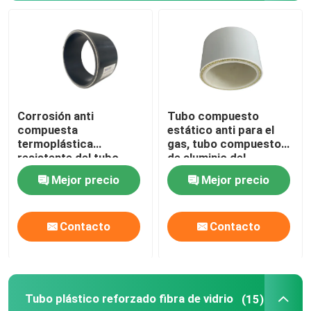
Corrosión anti
Tubo compuesto
compuesta
estático anti para el
termoplástica
gas, tubo compuesto
resistente del tubo
de aluminio del
FRP de la temperatura
polietileno de FRP
Mejor precio
Mejor precio
Inicio
Contacto
Contacto
Productos
Tubo plástico reforzado fibra de vidrio
(15)
VR Show