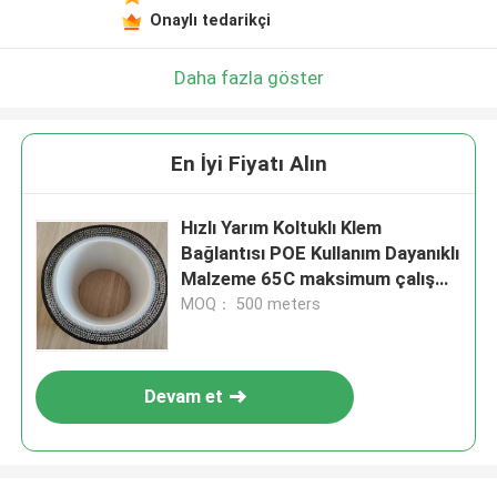
Onaylı tedarikçi
Daha fazla göster
En İyi Fiyatı Alın
Hızlı Yarım Koltuklı Klem
Bağlantısı POE Kullanım Dayanıklı
Malzeme 65C maksimum çalışma
sıcaklığı ve Performans
MOQ： 500 meters
Devam et