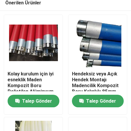
Önerilen Ürünler
Kolay kurulum için iyi
Hendeksiz veya Açık
esneklik Maden
Hendek Montajı
Kompozit Boru
Madencilik Kompozit
Polietilen Alüminyum
Boru Kalınlığı 85mm
Ana sayfa
Kompozit Boru Su
Siyah Renk Dayanıklı ve
Talep Gönder
Talep Gönder
taşıma borusu
Madencilik Endüstrisi
İçin
Ürünler
VR Gösterisi