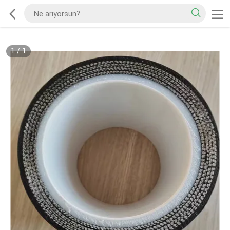
1
/
1