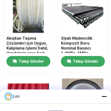
Hakkımızda
Fabrika turu
Akışkan Taşıma
Siyah Madencilik
Çözümleri için Uygun,
Kompozit Boru
Kalite kontrol
Kalıplama İşlemi Dahil,
Nominal Basıncı
Hendeksiz veya Açık
1.0MPa-4MPa
Hendek Montajlı
Hendeksiz Veya Açık
Talep Gönder
Talep Gönder
Bize ulaşın
Termoplastik
Hendek Montaj
Kompozit Boru
Projeleri İçin İdeal
Seçenek
Haberler
Teklif isteği
Leo
Takviyeli Termoplastik Borular