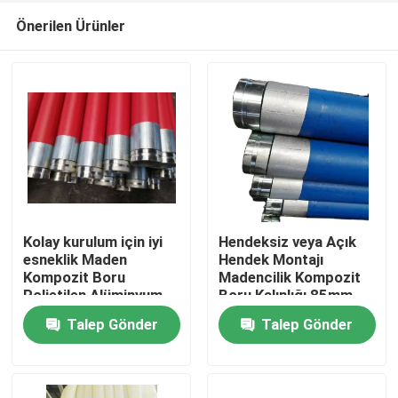
Önerilen Ürünler
Kolay kurulum için iyi
Hendeksiz veya Açık
esneklik Maden
Hendek Montajı
Kompozit Boru
Madencilik Kompozit
Ana sayfa
Polietilen Alüminyum
Boru Kalınlığı 85mm
Kompozit Boru Su
Siyah Renk Dayanıklı ve
Talep Gönder
Talep Gönder
taşıma borusu
Madencilik Endüstrisi
Ürünler
İçin
VR Gösterisi