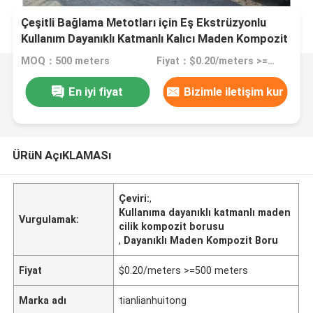
Çeşitli Bağlama Metotları için Eş Ekstrüzyonlu
Kullanım Dayanıklı Katmanlı Kalıcı Maden Kompozit
Borusu
MOQ：500 meters
Fiyat：$0.20/meters >=500 meters
En iyi fiyat
Bizimle iletişim kur
ÜRüN AçıKLAMASı
Çeviri:
,
Kullanıma dayanıklı katmanlı maden
Vurgulamak:
cilik kompozit borusu
,
Dayanıklı Maden Kompozit Boru
Fiyat
$0.20/meters >=500 meters
Marka adı
tianlianhuitong