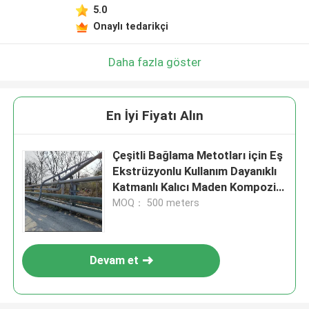
5.0
Onaylı tedarikçi
Daha fazla göster
En İyi Fiyatı Alın
Çeşitli Bağlama Metotları için Eş
Ekstrüzyonlu Kullanım Dayanıklı
Katmanlı Kalıcı Maden Kompozit
Borusu
MOQ： 500 meters
Devam et