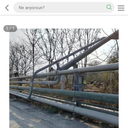
1
/
1