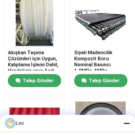
Hakkımızda
Fabrika turu
Akışkan Taşıma
Siyah Madencilik
Kalite kontrol
Çözümleri için Uygun,
Kompozit Boru
Kalıplama İşlemi Dahil,
Nominal Basıncı
Hendeksiz veya Açık
1.0MPa-4MPa
Bize ulaşın
Hendek Montajlı
Hendeksiz Veya Açık
Talep Gönder
Talep Gönder
Termoplastik
Hendek Montaj
Kompozit Boru
Projeleri İçin İdeal
Haberler
Seçenek
Teklif isteği
Leo
Takviyeli Termoplastik Borular