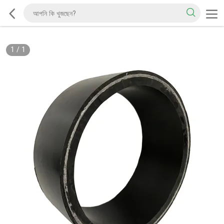
1
/
1