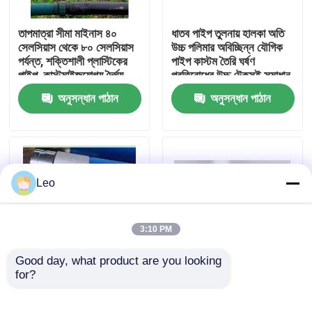
তাপমাত্রা সীমা মাইনাস ৪০
ধাতব পাইপ তুলনায় হালকা অতি
আমাদের সম্পর্কে
সেলসিয়াস থেকে ৮০ সেলসিয়াস
উচ্চ পলিমার অবিচ্ছিন্ন যৌগিক
পর্যন্ত, শক্তিশালী প্লাস্টিকের
পাইপ কাস্টম তৈরি ঘর্ষণ
পাইপ, কাস্টমাইজযোগ্য দৈর্ঘ্য,
প্রতিরোধের উচ্চ টেকসই সমাধান
কারখানা ভ্রমণ
তেল, গ্যাস এবং জল বিতরণ
অনুসন্ধান পাঠান
অনুসন্ধান পাঠান
নেটওয়ার্কের জন্য উপযুক্ত
মান নিয়ন্ত্রণ
আমাদের সাথে যোগাযোগ করুন
Leo
খবর
3:10 PM
উদ্ধৃতির জন্য আবেদন
Good day, what product are you looking 
for?
তাপমাত্রা সীমা মাইনাস ৪০
উচ্চ চাপ রেটিং এবং
ডিগ্রি সেলসিয়াস থেকে ৮০
SY/T6662.2.-2020
চাঙ্গা থার্মোপ্লাস্টিক পাইপ
ডিগ্রি সেলসিয়াস পর্যন্ত,
স্ট্যান্ডার্ডের জন্য 300 মিমি