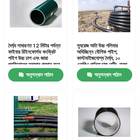
দৈর্ঘ্য সাধারণত 12 মিটার পর্যন্ত
স্যুয়েজ অতি উচ্চ পলিমার
ফাইবার রিইনফোর্সড কংক্রিট
অবিচ্ছিন্ন যৌগিক পাইপ,
পাইপ উচ্চ চাপ এবং জারা
কাস্টমাইজযোগ্য দৈর্ঘ্য, ১০
প্রতিরোধের সমাধান প্রদান করে
এমপিএ পর্যন্ত চাপ রেটিং, তরল
পরিবহনের জন্য প্রকৌশলিত
অনুসন্ধান পাঠান
অনুসন্ধান পাঠান
বাড়ি
পণ্য
VR প্রদর্শন