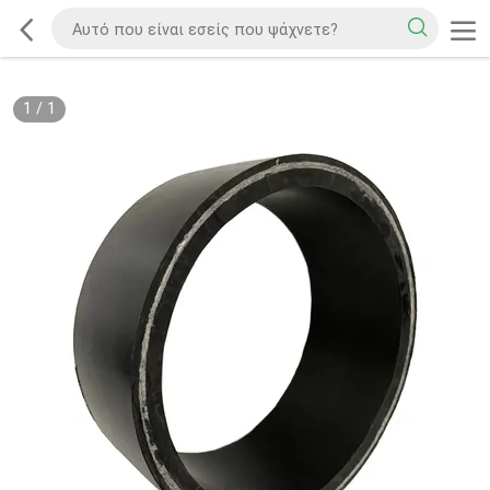
1
/
1