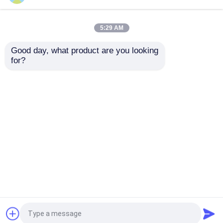
σύνθετος σωλήνας
Συνεχής PVC πυρκαγιά ίσαλων γραμμών DN1200
5:29 AM
PE υπόγεια - καθυστερών
Good day, what product are you looking 
for?
Σύνθετος σωλήνας Aramid
Αντιδιαβρωτική εύκαμπτη διοχέτευση με
σωλήνες για το ενισχυμένο DN40mm PVC νερού
Αρχική Σελίδα
Περίπου εμείς
επαφή
Desktop Site
Sitemap
Πολιτική μυστικότητας
Ποιότητα
Ενισχυμένοι θερμοπλαστικοί
σωλήνες
Κίνα εργοστάσιο.Copyright © 2026
Baoji Tianlian Huitong Composite Materials Co.,