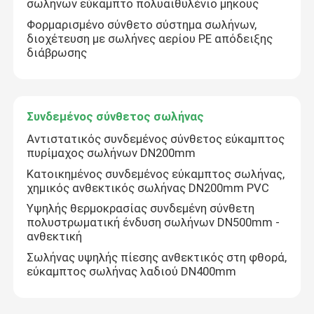
σωλήνων εύκαμπτο πολυαιθυλένιο μήκους
Φορμαρισμένο σύνθετο σύστημα σωλήνων,
Θερμοπλαστικός σύνθετος σωλήνας
διοχέτευση με σωλήνες αερίου PE απόδειξης
διάβρωσης
Ενισχυμένος φίμπεργκλας πλαστικός σωλήνας
Συνδεμένος σύνθετος σωλήνας
Σύνθετος σωλήνας υψηλής πίεσης
Αντιστατικός συνδεμένος σύνθετος εύκαμπτος
πυρίμαχος σωλήνων DN200mm
Εύκαμπτος σύνθετος σωλήνας
Κατοικημένος συνδεμένος εύκαμπτος σωλήνας,
χημικός ανθεκτικός σωλήνας DN200mm PVC
Υψηλής θερμοκρασίας συνδεμένη σύνθετη
Πολυστρωματικός σύνθετος σωλήνας
πολυστρωματική ένδυση σωλήνων DN500mm -
ανθεκτική
Σωλήνας υψηλής πίεσης ανθεκτικός στη φθορά,
Σύνθετος αγωγός αερίου
εύκαμπτος σωλήνας λαδιού DN400mm
Σύνθετη γραμμή σωλήνων