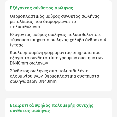
Εξάγοντας σύνθετος σωλήνας
Συνδεμένος σύνθετος σωλήνας
Θερμοπλαστικός μαύρος σύνθετος σωλήνας
μεταλλείας που διαμορφώνει το
πολυαιθυλένιο
Εξάγοντας σύνθετος σωλήνας
Εξάγοντας μαύρος σωλήνας πολυαιθυλενίου,
τέμνουσα υπηρεσία σωλήνας χάλυβα άνθρακα 4
ίντσας
Εξαιρετικά υψηλός πολυμερής συνεχής σύνθετος σω
Κουλουριασμένη φορμάροντας υπηρεσία που
εξάγει το σύνθετο τύπο γραμμών συστημάτων
Σύνθετος σωλήνας Aramid
DN40mm σωλήνων
Σύνθετος σωλήνες από πολυαιθυλένιο
αλουμινίου ινών, θερμοπλαστικά συστήματα
σωληνώσεων DN40mm
Εξαιρετικά υψηλός πολυμερής συνεχής
σύνθετος σωλήνας