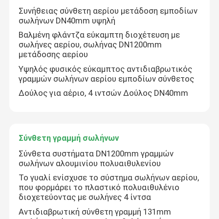
Συνήθειας σύνθετη αερίου μετάδοση εμποδίων
σωλήνων DN40mm υψηλή
Σχετικά με εμάς
Βαλμένη φλάντζα εύκαμπτη διοχέτευση με
σωλήνες αερίου, σωλήνας DN1200mm
μετάδοσης αερίου
Γύρος εργοστασίων
Υψηλός φυσικός εύκαμπτος αντιδιαβρωτικός
γραμμών σωλήνων αερίου εμποδίων σύνθετος
Ποιοτικός έλεγχος
Δούλος για αέριο, 4 ιντσών Δούλος DN40mm
επαφή
Σύνθετη γραμμή σωλήνων
Νέα
Σύνθετα συστήματα DN1200mm γραμμών
σωλήνων αλουμινίου πολυαιθυλενίου
Το γυαλί ενίσχυσε το σύστημα σωλήνων αερίου,
Ζητήστε ένα απόσπασμα
που φορμάρει το πλαστικό πολυαιθυλένιο
διοχετεύοντας με σωλήνες 4 ίντσα
Αντιδιαβρωτική σύνθετη γραμμή 131mm
Ενισχυμένοι θερμοπλαστικοί σωλήνες