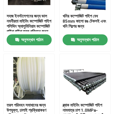
সহজ ইনস্টলেশনের জন্য ভাল
খনির কম্পোজিট পাইপ বেধ
নমনীয়তা মাইনিং কম্পোজিট পাইপ
85mm কালো রঙ টেকসই এবং
পলিথিন অ্যালুমিনিয়াম কম্পোজিট
খনি শিল্পের জন্য
পাইপ পাইপ তরল পরিবহন জন্য
অনুসন্ধান পাঠান
অনুসন্ধান পাঠান
বাড়ি
পণ্য
তরল পরিবহন সমাধানের জন্য
ব্ল্যাক মাইনিং কম্পোজিট পাইপ
উপযুক্ত, ঢালাই প্রক্রিয়াকরণ
নামমাত্র চাপ 1.0MPa-
VR প্রদর্শন