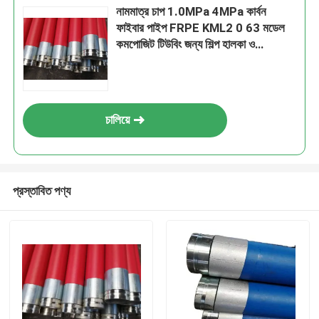
নামমাত্র চাপ 1.0MPa 4MPa কার্বন
ফাইবার পাইপ FRPE KML2 0 63 মডেল
কমপোজিট টিউবিং জন্য শিল্প হালকা ও
শক্তিশালী উপাদান
চালিয়ে
প্রস্তাবিত পণ্য