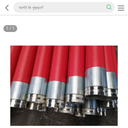
1
/
1