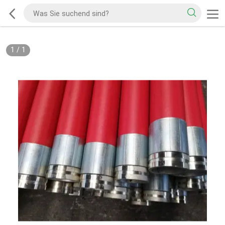
1
/
1