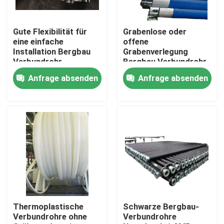
Gute Flexibilität für
Grabenlose oder
eine einfache
offene
Installation Bergbau
Grabenverlegung
Verbundrohr
Bergbau Verbundrohr
Polyethylen Aluminium
Dicke 85mm Schwarze
Anfrage absenden
Anfrage absenden
Verbundrohr Rohr für
Farbe Langlebig und
den
für die
Flüssigkeitstransport
Bergbauindustrie
Startseite
Produkte
Thermoplastische
Schwarze Bergbau-
Verbundrohre ohne
Verbundrohre
VR Show