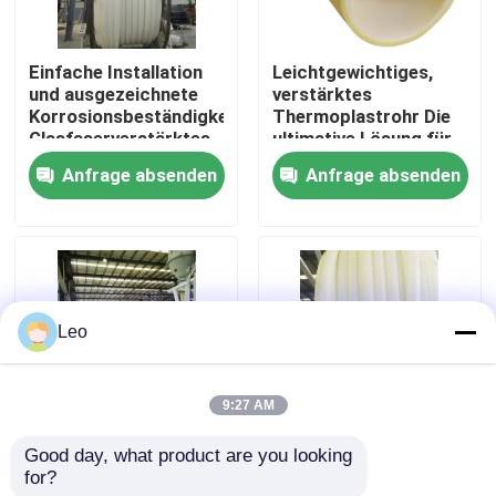
Über uns
Einfache Installation
Leichtgewichtiges,
und ausgezeichnete
verstärktes
Korrosionsbeständigkeit
Thermoplastrohr Die
Fabrik Tour
Glasfaserverstärktes
ultimative Lösung für
Kunststoffrohr mit
10 Testanwendungen
Anfrage absenden
Anfrage absenden
ausgezeichneter UV-
Qualitätskontrolle
Beständigkeit
Kontakt
Leo
Nachrichten
9:27 AM
Referenzen
Good day, what product are you looking 
RTP-Rohr gegen
Verformung von PE-
for?
Abrasionen, Flexibles
Material
Verstärkte thermoplastische Rohre