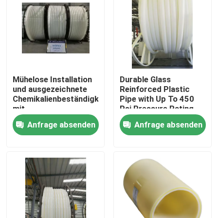
Mühelose Installation
Durable Glass
und ausgezeichnete
Reinforced Plastic
Chemikalienbeständigkeit
Pipe with Up To 450
mit
Psi Pressure Rating
glasfaserverstärkten
and 000-hour
Anfrage absenden
Anfrage absenden
Kunststoffrohren
Hydrostatic Test
Startseite
Produkte
VR Show