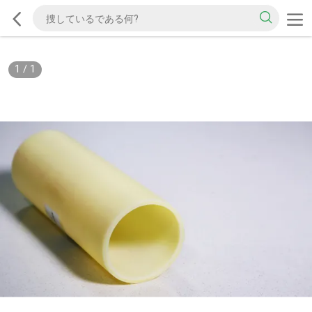
1
/
1