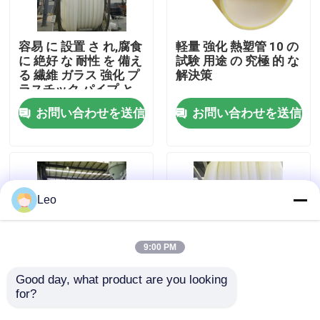
企業情報
容易 に 設置 さ れ,腐食
軽量 強化 熱塑管 10 の
に 絶好 な 耐性 を 備え
試験 用途 の 究極 的 な
る 繊維 ガラス 強化 プ
解決策
会社案内
ラスチック パイプ と
絶好 な UV 耐性
お問い合わせを送信
お問い合わせを送信
品質管理
お問い合わせ
Leo
ニュース
9:00 PM
見積依頼
Good day, what product are you looking 
for?
アンチアブラシオン
PE素材の塑料管の塑料
RTPパイプ 柔軟ガラス
管のガラス繊維強化
補強された熱可塑性の管