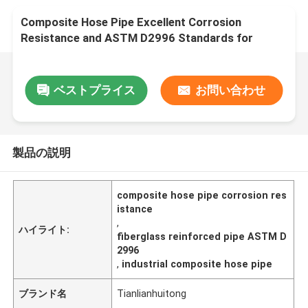
Composite Hose Pipe Excellent Corrosion
Resistance and ASTM D2996 Standards for
Industrial Applications
ベストプライス
お問い合わせ
製品の説明
composite hose pipe corrosion res
istance
,
ハイライト:
fiberglass reinforced pipe ASTM D
2996
,
industrial composite hose pipe
ブランド名
Tianlianhuitong