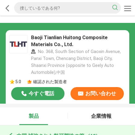
Baoji Tianlian Huitong Composite
Materials Co., Ltd.
No. 368, South Section of Gaoxin Avenue,
Panxi Town, Chencang District, Baoji City,
Shaanxi Province (opposite to Geely Auto
Automobile),中国
5.0
確認された製造者
今すぐ電話
お問い合わせ
製品
企業情報