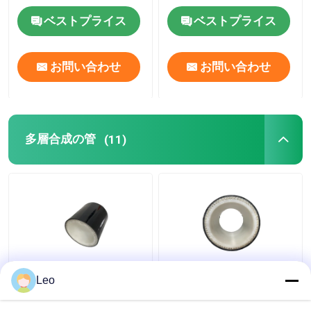
をじりじり動かす
ベストプライス
ベストプライス
お問い合わせ
お問い合わせ
多層合成の管
(11)
高められた多層合成の
滑らかな表面の多層の
Leo
管32mpa反静的なポリ
合成の管、防蝕管6mの
塩化ビニール材料
長さ