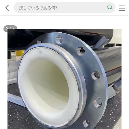
2
/
3