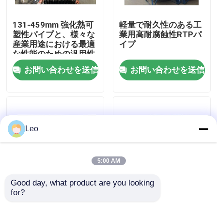
131-459mm 強化熱可
軽量で耐久性のある工
企業情報
塑性パイプと、様々な
業用高耐腐蝕性RTPパ
産業用途における最適
イプ
な性能のための汎用性
会社案内
お問い合わせを送信
お問い合わせを送信
品質管理
お問い合わせ
Leo
ニュース
5:00 AM
見積依頼
Good day, what product are you looking 
for?
内径≥100 強化熱可塑
高温定格強化熱可塑性
性パイプ お客様のニー
成形カスタマイズおよ
補強された熱可塑性の管
ズに応える高い耐薬品
び加工サービス