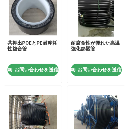
共押出POEとPE耐摩耗
耐腐食性が優れた高温
性複合管
強化熱塑管
お問い合わせを送信
お問い合わせを送信
ホーム
製品
VRショー