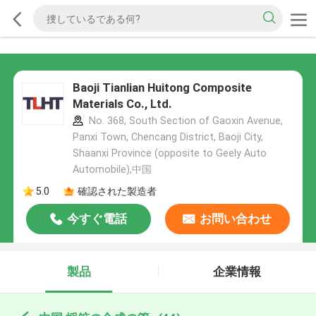
Baoji Tianlian Huitong Composite
Materials Co., Ltd.
No. 368, South Section of Gaoxin Avenue,
Panxi Town, Chencang District, Baoji City,
Shaanxi Province (opposite to Geely Auto
Automobile),中国
5.0
確認された製造者
今すぐ電話
お問い合わせ
製品
企業情報