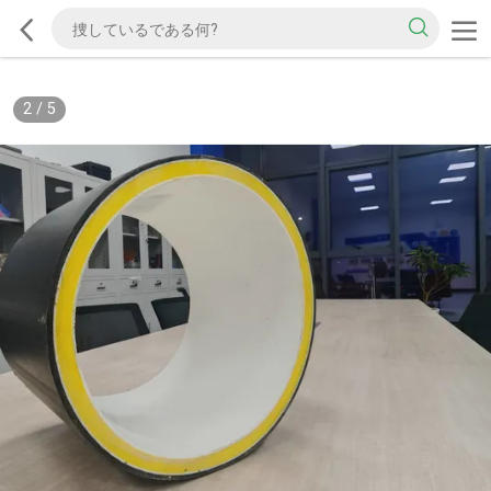
2
/
5