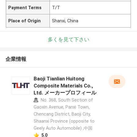
Payment Terms
T/T
Place of Origin
Shanxi, China
多くを見て下さい
企業情報
Baoji Tianlian Huitong
Composite Materials Co.,
Ltd. メーカープロフィール
No. 368, South Section of
Gaoxin Avenue, Panxi Town,
Chencang District, Baoji City,
Shaanxi Province (opposite to
Geely Auto Automobile) ,中国
5.0