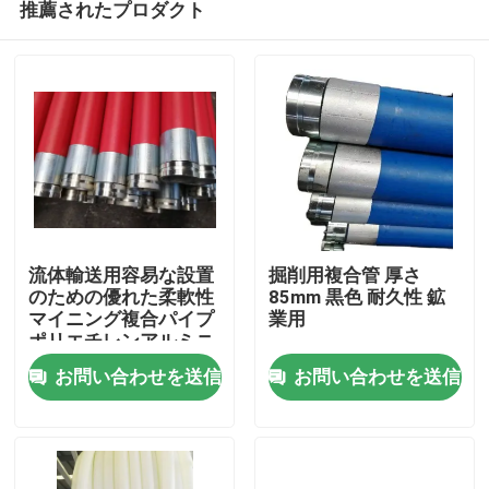
推薦されたプロダクト
流体輸送用容易な設置
掘削用複合管 厚さ
のための優れた柔軟性
85mm 黒色 耐久性 鉱
マイニング複合パイプ
業用
ポリエチレンアルミニ
ホーム
ウム複合パイプ
お問い合わせを送信
お問い合わせを送信
製品
VRショー