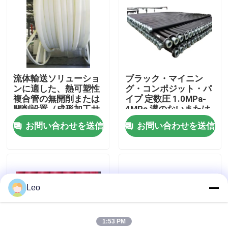
企業情報
会社案内
流体輸送ソリューショ
ブラック・マイニン
ンに適した、熱可塑性
グ・コンポジット・パ
品質管理
複合管の無開削または
イプ 定数圧 1.0MPa-
開削設置（成形加工サ
4MPa 溝のないまたは
ービスを含む）
開いた溝の設置プロジ
お問い合わせを送信
お問い合わせを送信
お問い合わせ
ェクトのための理想的
な選択
ニュース
Leo
見積依頼
補強された熱可塑性の管
1:53 PM