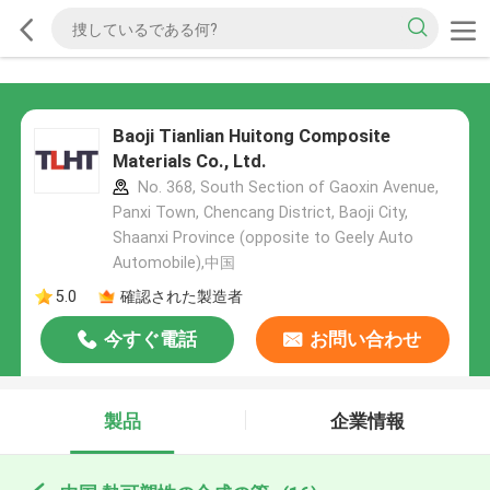
Baoji Tianlian Huitong Composite
Materials Co., Ltd.
No. 368, South Section of Gaoxin Avenue,
Panxi Town, Chencang District, Baoji City,
Shaanxi Province (opposite to Geely Auto
Automobile),中国
5.0
確認された製造者
今すぐ電話
お問い合わせ
製品
企業情報