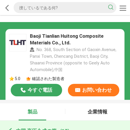
Baoji Tianlian Huitong Composite
Materials Co., Ltd.
No. 368, South Section of Gaoxin Avenue,
Panxi Town, Chencang District, Baoji City,
Shaanxi Province (opposite to Geely Auto
Automobile),中国
5.0
確認された製造者
今すぐ電話
お問い合わせ
製品
企業情報