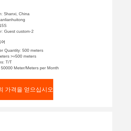
in: Shanxi, China
nlianhuitong
15S
: Guest custom-2
용어
r Quantity: 500 meters
ters >=500 meters
s: T/T
y: 50000 Meter/Meters per Month
의 가격을 얻으십시오