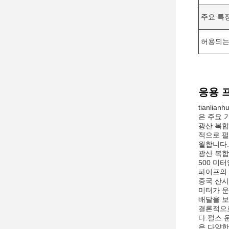
주요 특징
허용되는
응용 
tianl
은 주요 
광산 복합
적으로 펄
월합니다.
광산 복합
500 미
파이프의 
중국 산시
미터가 운
배달을 보
결론적으로
다.펄스 
은 다양한