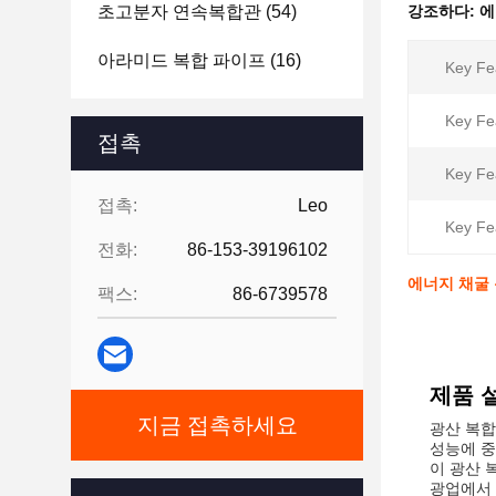
초고분자 연속복합관
(54)
강조하다:
에
아라미드 복합 파이프
(16)
Key Fe
Key Fe
접촉
Key Fe
접촉:
Leo
Key Fe
전화:
86-153-39196102
에너지 채굴 
팩스:
86-6739578
제품 
지금 접촉하세요
광산 복합
성능에 중
이 광산 
광업에서 