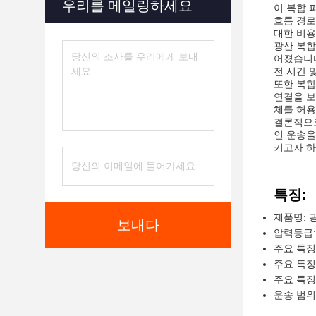
우리를 메일링하세요
이 복합 
흐름 경로
대한 비용
광산 복합
어졌습니다
전 시간 
또한 복합
연결을 보
체를 허용
결론적으로
인 운송을
키고자 하
특징:
제품명: 
보내다
압력등급: 
주요 특징
주요 특징
주요 특징
운송 범위