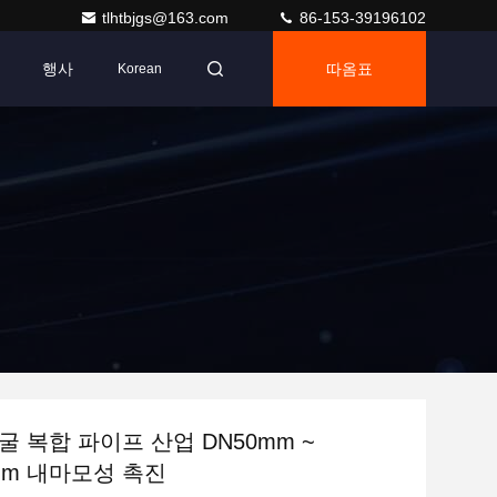
tlhtbjgs@163.com
86-153-39196102
행사
따옴표
Korean
굴 복합 파이프 산업 DN50mm ~
0mm 내마모성 촉진