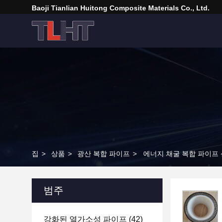
Baoji Tianlian Huitong Composite Materials Co., Ltd.
집
>
상품
>
광산 복합 파이프
>
에너지 채굴 복합 파이프 산
범주
강화된 열가소성 파이프
(42)