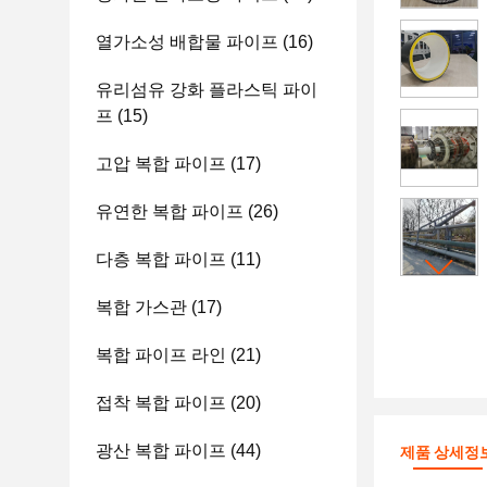
열가소성 배합물 파이프
(16)
유리섬유 강화 플라스틱 파이
프
(15)
고압 복합 파이프
(17)
유연한 복합 파이프
(26)
다층 복합 파이프
(11)
복합 가스관
(17)
복합 파이프 라인
(21)
접착 복합 파이프
(20)
광산 복합 파이프
(44)
제품 상세정