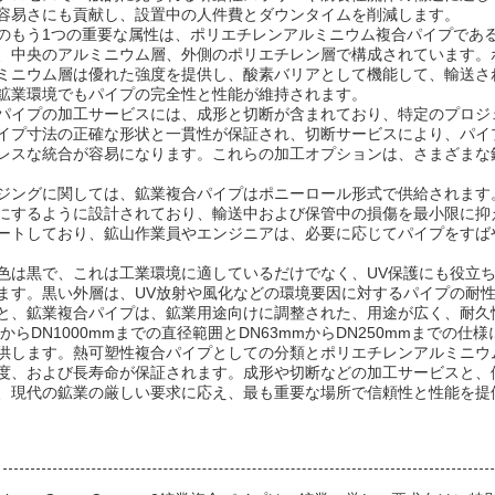
容易さにも貢献し、設置中の人件費とダウンタイムを削減します。
のもう1つの重要な属性は、ポリエチレンアルミニウム複合パイプであ
、中央のアルミニウム層、外側のポリエチレン層で構成されています。
ミニウム層は優れた強度を提供し、酸素バリアとして機能して、輸送さ
鉱業環境でもパイプの完全性と性能が維持されます。
パイプの加工サービスには、成形と切断が含まれており、特定のプロジ
イプ寸法の正確な形状と一貫性が保証され、切断サービスにより、パイ
レスな統合が容易になります。これらの加工オプションは、さまざまな
ジングに関しては、鉱業複合パイプはポニーロール形式で供給されます
にするように設計されており、輸送中および保管中の損傷を最小限に抑
ートしており、鉱山作業員やエンジニアは、必要に応じてパイプをすば
色は黒で、これは工業環境に適しているだけでなく、UV保護にも役立
ます。黒い外層は、UV放射や風化などの環境要因に対するパイプの耐
と、鉱業複合パイプは、鉱業用途向けに調整された、用途が広く、耐久
mmからDN1000mmまでの直径範囲とDN63mmからDN250mmまで
供します。熱可塑性複合パイプとしての分類とポリエチレンアルミニウ
度、および長寿命が保証されます。成形や切断などの加工サービスと、
、現代の鉱業の厳しい要求に応え、最も重要な場所で信頼性と性能を提