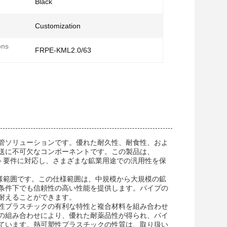
Black
Customization
ons
FRPE-KML2.0/63
管ソリューションです。優れた耐久性、耐食性、およ
送に不可欠なコンポーネントです。この製品は、
ェクト要件に対応し、さまざまな鉱業用途での汎用性を保
の仕様範囲です。この仕様範囲は、中規模から大規模の鉱
条件下でも信頼性の高い性能を提供します。パイプの
耐えることができます。
性プラスチックの有利な特性と複合材料を組み合わせ
の組み合わせにより、優れた耐薬品性が得られ、パイ
ています。熱可塑性プラスチックの性質は、取り扱い