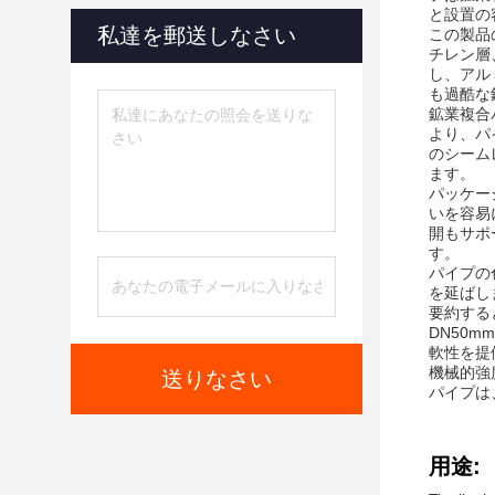
と設置の
私達を郵送しなさい
この製品
チレン層
し、アル
も過酷な
鉱業複合
より、パ
のシーム
ます。
パッケー
いを容易
開もサポ
す。
パイプの
を延ばし
要約する
DN50
軟性を提
機械的強
送りなさい
パイプは
用途: