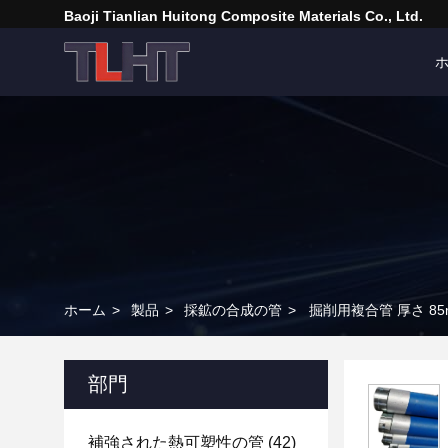
Baoji Tianlian Huitong Composite Materials Co., Ltd.
ホーム
>
製品
>
採鉱の合成の管
>
掘削用複合管 厚さ 85
部門
補強された熱可塑性の管
(42)