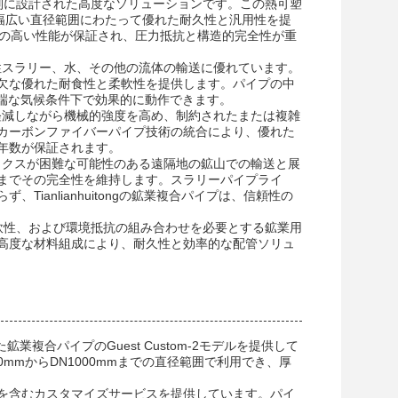
要求向けに特別に設計された高度なソリューションです。この熱可塑
での幅広い直径範囲にわたって優れた耐久性と汎用性を提
頼性の高い性能が保証され、圧力抵抗と構造的完全性が重
研磨性スラリー、水、その他の流体の輸送に優れています。
欠な優れた耐食性と柔軟性を提供します。パイプの中
る極端な気候条件下で効果的に動作できます。
量を軽減しながら機械的強度を高め、制約されたまたは複雑
カーボンファイバーパイプ技術の統合により、優れた
年数が保証されます。
スティクスが困難な可能性のある遠隔地の鉱山での輸送と展
までその完全性を維持します。スラリーパイプライ
anlianhuitongの鉱業複合パイプは、信頼性の
は、強度、柔軟性、および環境抵抗の組み合わせを必要とする鉱業用
高度な材料組成により、耐久性と効率的な配管ソリュ
鉱業複合パイプのGuest Custom-2モデルを提供して
mmからDN1000mmまでの直径範囲で利用でき、厚
を含むカスタマイズサービスを提供しています。パイ