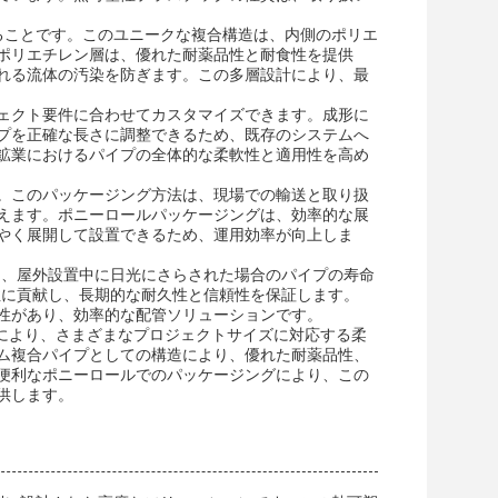
ることです。このユニークな複合構造は、内側のポリエ
ポリエチレン層は、優れた耐薬品性と耐食性を提供
れる流体の汚染を防ぎます。この多層設計により、最
ェクト要件に合わせてカスタマイズできます。成形に
プを正確な長さに調整できるため、既存のシステムへ
鉱業におけるパイプの全体的な柔軟性と適用性を高め
。このパッケージング方法は、現場での輸送と取り扱
えます。ポニーロールパッケージングは、効率的な展
やく展開して設置できるため、運用効率が向上しま
ち、屋外設置中に日光にさらされた場合のパイプの寿命
性に貢献し、長期的な耐久性と信頼性を保証します。
性があり、効率的な配管ソリューションです。
の仕様により、さまざまなプロジェクトサイズに対応する柔
ム複合パイプとしての構造により、優れた耐薬品性、
便利なポニーロールでのパッケージングにより、この
供します。