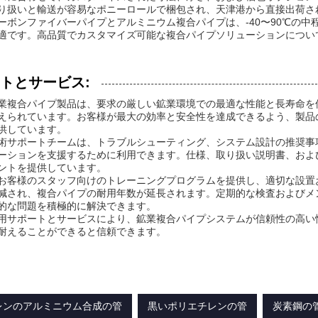
り扱いと輸送が容易なポニーロールで梱包され、天津港から直接出荷さ
ーボンファイバーパイプとアルミニウム複合パイプは、-40〜90℃の
適です。高品質でカスタマイズ可能な複合パイプソリューションについては、Ti
トとサービス:
業複合パイプ製品は、要求の厳しい鉱業環境での最適な性能と長寿命を
えられています。お客様が最大の効率と安全性を達成できるよう、製品
供しています。
術サポートチームは、トラブルシューティング、システム設計の推奨事
ーションを支援するために利用できます。仕様、取り扱い説明書、およ
ントを提供しています。
お客様のスタッフ向けのトレーニングプログラムを提供し、適切な設置
減され、複合パイプの耐用年数が延長されます。定期的な検査およびメ
的な問題を積極的に解決できます。
用サポートとサービスにより、鉱業複合パイプシステムが信頼性の高い
耐えることができると信頼できます。
レンのアルミニウム合成の管
黒いポリエチレンの管
炭素鋼の