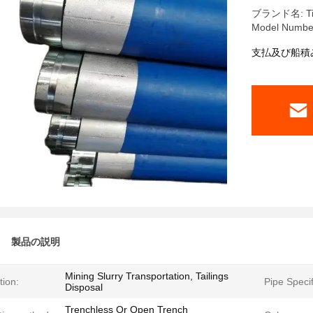
ブランド名: Tian
Model Numbe
支払及び船積
製品の説明
Mining Slurry Transportation, Tailings
tion:
Pipe Specif
Disposal
Trenchless Or Open Trench