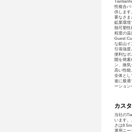
Tianl
性複合パ
供します
要なさま
鉱業環境
熱可塑性
程度の温
Gues
な鉱山イ
引張強度
便利なポ
開を簡素
ン、換気
高い性能
全体として
途に最適
ーション
カスタ
当社のTi
います。
さは8.
運用ニー