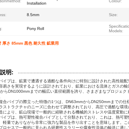
ationmethod:
Colour:
Installation
ess:
8.5mm
Size:
Specificati
g:
Pony Roll
Models:
厚さ 85mm 黒色 耐久性 鉱業用
説明:
パイプは、鉱業で遭遇する過酷な条件向けに特別に設計された高性能配
容易さを実現するように設計されており、鉱業における流体とガスの輸
mmからDN1000mmまでの幅広い直径範囲を誇り、さまざまなプロジ
。
複合パイプの際立った特徴の1つは、DN63mmからDN250mmまで
ラストラクチャのニーズに合わせて調整されており、高圧で過酷な環境
造により、鉱山現場で一般的に経験される機械的ストレスや温度変動に
パイプは、熱可塑性複合パイプとして分類されており、これは、熱可塑
、軽量でありながら非常に強力な製品を作り出すことを意味します。こ
プロセスで一般的に見られる研磨性スラリーや腐食性流体の輸送に適し