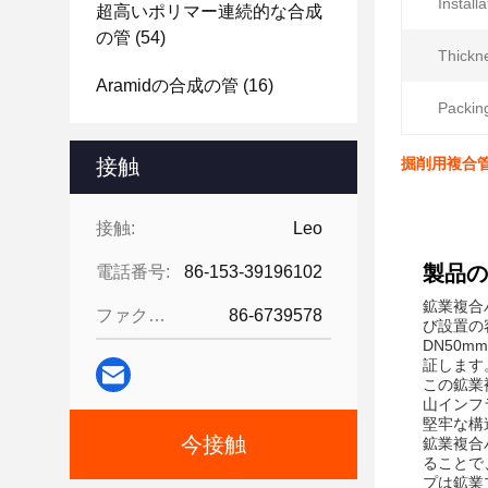
Install
超高いポリマー連続的な合成
の管
(54)
Thickn
Aramidの合成の管
(16)
Packin
接触
掘削用複合管 
接触:
Leo
製品の
電話番号:
86-153-39196102
鉱業複合
ファクシミリ:
86-6739578
び設置の
DN50
証します
この鉱業
山インフ
堅牢な構
今接触
鉱業複合
ることで
プは鉱業