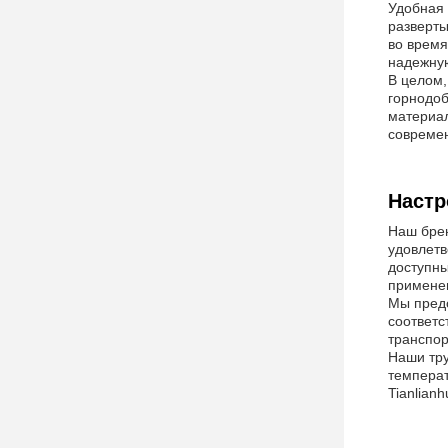
Удобная 
разверты
во время
надежную
В целом,
горнодоб
материал
совреме
Настр
Наш брен
удовлетв
доступны
примене
Мы предо
соответс
транспор
Наши тру
температ
Tianlian