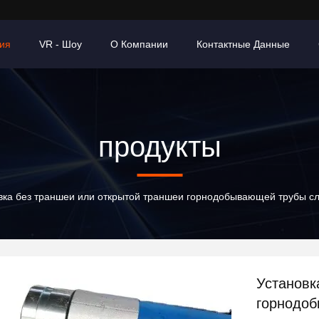
ия
VR - Шоу
О Компании
Контактные Данные
продукты
вка без траншеи или открытой траншеи горнодобывающей трубы с
Установк
горнодоб