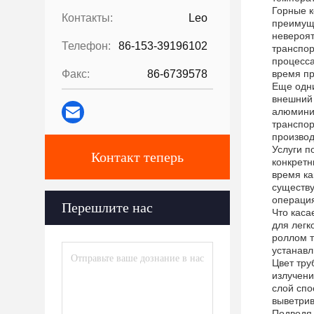
Горные к
Контакты:
Leo
преимуще
невероят
Телефон:
86-153-39196102
транспор
процесса
Факс:
86-6739578
время пр
Еще одни
внешний 
алюминие
транспор
производ
Услуги п
Контакт теперь
конкретн
время ка
существу
операция
Перешлите нас
Что каса
для легк
роллом т
устанавл
Цвет тру
излучени
слой спо
выветрив
Подводя 