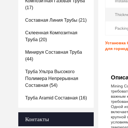
Композитная Газовая Труба
Install
(17)
Thickn
Составная Линия Трубы
(21)
Packin
Склеенная Композитная
Труба
(20)
Установка
для горно
Минируя Составная Труба
(44)
Труба Ультра Высокого
Описа
Полимера Непрерывная
Составная
(54)
Mining C
требоват
важным к
Труба Aramid Составная
(16)
требован
Одной из
включае
крупной 
Контакты
условиям
температ