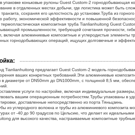
в упаковке коньковые рулоны Guest Custom-2 горнодобывающая ко
вание в отдаленных местах добычи, где логистика может быть сло
 транзита, сохраняя его целостность до установки.Труба из горного
 работу, экономической эффективности и повышенной безопаснос
 термопластическая композитная труба Tianlianhuitong Guest Cust
ывающей промышленности, требующей сочетания прочности, гибко
, включая алюминиевые композитные и углеродистые элементы тр
нных горнодобывающих операций, ищущих долговечные и эффекти
ойка:
д Tianlianhuitong предлагает Guest Custom-2 модель горнодобыв
орения ваших конкретных требований.Эти алюминиевые композитны
 в диаметре от DN50mm до DN1000mm, с толщиной 8,5 мм, обеспеч
ний.
ставляем услуги по настройке, включая индивидуальные размеры,
твовать вашим операционным потребностям.Трубы упакованы в уд
тировки, доставленные непосредственно из порта Тяньцзинь.
бы из углеродного волокна и трубы из алюминиевого композита мо
урах от -40 до 90 градусов по Цельсию, что делает их идеальным
huitong для высокого качества, настраиваемые композитные трубны