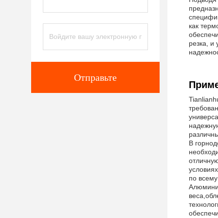
предназ
специфик
как терм
обеспечи
резка, и
надежнос
Отправьте
Приме
Tianlian
требован
универса
надежную
различны
В горнод
необходи
отличную
условиях
по всему
Алюминие
веса,обл
технолог
обеспечи