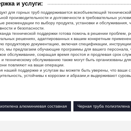
ржка и услуги:
укт для горных труб поддерживается всеобъемлющей технической
ной производительности и долговечности в требовательных усло
ые рекомендации по выбору продукта, установки и обслуживания,
ности и безопасности.
анда технической поддержки готова помочь в решении проблем, р
уальных решениях, адаптированных к вашим конкретным применен
ю продуктовую документацию, включая спецификации, инструкци
го, мы предлагаем обучающие программы для вашего персонала, 
кое обслуживание, сокращая время простоя и продлевая срок служ
 и техническому обслуживанию также могут быть организованы дл
к они повлияют на ваши операции.
я нашей поддержке и услугам вы можете быть уверены, что ваши 
ительность, устойчивы к коррозии и абразии,и выдерживают суровы
лиэтилена алюминиевая составная
Черная труба полиэтилена