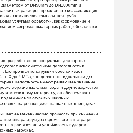
С диаметром от DN50mm до DN1000mm и
азличных размеров проектов.Его классификация
еновая алюминиевая композитная труба
акими услугами обработки, как формование и
бованиям современных горных работ., обеспечивая
ение, разработанное специально для строгих
едлагает исключительную долговечность и
. Его прочная конструкция обеспечивает
.от 0 до 4 МПа, что делает его идеальным для
уктурная целостность имеют решающее значение.
овке абразивных слизи, воды и других жидкостей,
му композитному материалу, он обеспечивает
ых подземных или открытых шахтных
условиях, встречающихся на шахтных площадках
вышает ее механическую прочность при снижении
хтных инфраструктурахКроме того, интеграция
сть на растяжение и устойчивость к ударам,
онных нагрузках.