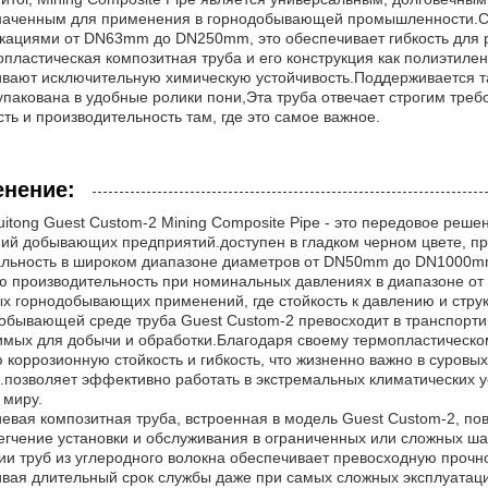
наченным для применения в горнодобывающей промышленности.
ациями от DN63mm до DN250mm, это обеспечивает гибкость для р
опластическая композитная труба и его конструкция как полиэтил
вают исключительную химическую устойчивость.Поддерживается т
 упакована в удобные ролики пони,Эта труба отвечает строгим тре
ть и производительность там, где это самое важное.
нение:
huitong Guest Custom-2 Mining Composite Pipe - это передовое реш
ий добывающих предприятий.доступен в гладком черном цвете, пр
льность в широком диапазоне диаметров от DN50mm до DN1000mm
 производительность при номинальных давлениях в диапазоне от 1
х горнодобывающих применений, где стойкость к давлению и стр
обывающей среде труба Guest Custom-2 превосходит в транспортир
мых для добычи и обработки.Благодаря своему термопластическо
 коррозионную стойкость и гибкость, что жизненно важно в суров
.позволяет эффективно работать в экстремальных климатических 
 миру.
вая композитная труба, встроенная в модель Guest Custom-2, по
егчение установки и обслуживания в ограниченных или сложных ша
ии труб из углеродного волокна обеспечивает превосходную прочно
вая длительный срок службы даже при самых сложных эксплуатаци