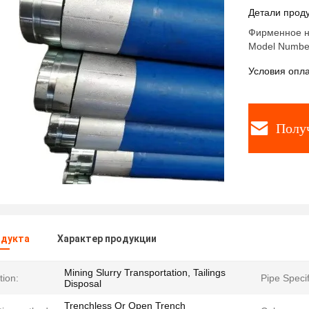
мм черны
Детали проду
горнодо
Фирменное на
Model Numbe
Условия опла
Полу
одукта
Характер продукции
Mining Slurry Transportation, Tailings
tion:
Pipe Specif
Disposal
Trenchless Or Open Trench