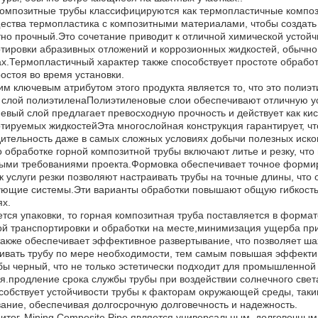
омпозитные трубы классифицируются как термопластичные композит
ства термопластика с композитными материалами, чтобы создать 
но прочный.Это сочетание приводит к отличной химической устойч
тировки абразивных отложений и коррозионных жидкостей, обычн
х.Термопластичный характер также способствует простоте обработк
остоя во время установки.
м ключевым атрибутом этого продукта является то, что это полиэ
слой полиэтиленаПолиэтиленовые слои обеспечивают отличную уст
вый слой предлагает превосходную прочность и действует как к
тируемых жидкостейЭта многослойная конструкция гарантирует, чт
ительность даже в самых сложных условиях добычи полезных иск
о обработке горной композитной трубы включают литье и резку, что 
ыми требованиями проекта.Формовка обеспечивает точное формиро
к услуги резки позволяют настраивать трубы на точные длины, что
ющие системы.Эти варианты обработки повышают общую гибкость
х.
ется упаковки, то горная композитная труба поставляется в форма
ой транспортировки и обработки на месте,минимизация ущерба при
акже обеспечивает эффективное развертывание, что позволяет ша
ивать трубу по мере необходимости, тем самым повышая эффекти
бы черный, что не только эстетически подходит для промышленной 
я.продление срока службы трубы при воздействии солнечного све
собствует устойчивости трубы к факторам окружающей среды, таки
ание, обеспечивая долгосрочную долговечность и надежность.
итог, Mining Composite Pipe является универсальным, долговеч