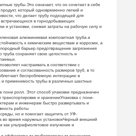
ные трубы.Это означает, что он сочетает в себе
продукт, который одновременно легкий и
ивости, что делает трубу подходящей для
о встречающихся в горнодобывающих
и и установки, снижая затраты на рабочую силу и
тиленовая алюминиевая композитная труба.и
ойчивость к химическим веществам и коррозии, а
ислородный барьер.предотвращение загрязнения
о труба сохраняет свою целостность и
опаемых.
позволяет настраивать в соответствии с
вание и согласованность размеров труб, в то
 облегчает беспроблемную интеграцию в
 и применимость трубы в различных шахтных
те пони ролл. Этот способ упаковки предназначен
 транспортировке и храненииУпаковка с пони-
хтерам и инженерам быстро развертывать и
вность работы.
среды, но и помогает защитить от УФ-
та во время наружных установокЧерный внешний
м как ультрафиолетовое излучение и
ным и эффективным трубопроводным решением,