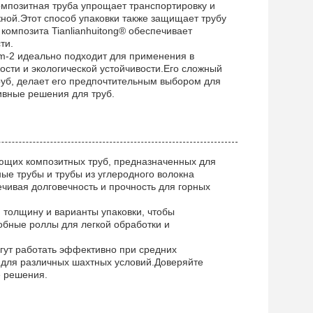
мпозитная труба упрощает транспортировку и
жной.Этот способ упаковки также защищает трубу
 композита Tianlianhuitong® обеспечивает
ти.
om-2 идеально подходит для применения в
сти и экологической устойчивости.Его сложный
уб, делает его предпочтительным выбором для
вные решения для труб.
ающих композитных труб, предназначенных для
е трубы и трубы из углеродного волокна
ивая долговечность и прочность для горных
 толщину и варианты упаковки, чтобы
обные роллы для легкой обработки и
гут работать эффективно при средних
и для различных шахтных условий.Доверяйте
е решения.