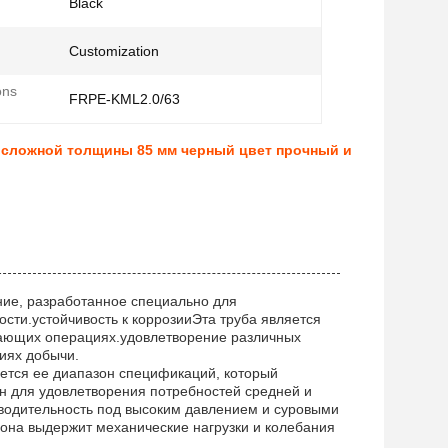
Black
Customization
ons
FRPE-KML2.0/63
 сложной толщины 85 мм черный цвет прочный и
ние, разработанное специально для
ти.устойчивость к коррозииЭта труба является
вающих операциях.удовлетворение различных
иях добычи.
яется ее диапазон спецификаций, который
 для удовлетворения потребностей средней и
водительность под высоким давлением и суровыми
 она выдержит механические нагрузки и колебания