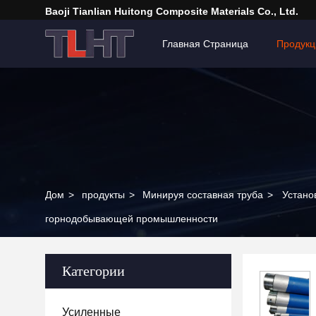
Baoji Tianlian Huitong Composite Materials Co., Ltd.
Главная Страница
Продукц
Дом
>
продукты
>
Минируя составная труба
>
Устано
горнодобывающей промышленности
Категории
Усиленные