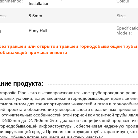
ationmethod:
Colour:
Installation
ess:
8.5mm
Size:
Specificati
g:
Pony Roll
Models:
 без траншеи или открытой траншеи горнодобывающей трубы
добывающей промышленности
ние продукта:
omposite Pipe - это высокопроизводительное трубопроводное реше
ельных условий, встречающихся в горнодобывающей промышленнос
омпонентом для транспортировки жидкостей и газов в горнодобы
ий проекта и обеспечение универсальности в различных применен
 отличительных особенностей этой горной композитной трубы явл
т DN63mm до DN250mm.Этот диапазон спецификаций предназначен
горнодобывающей инфраструктуры., обеспечивая надежную произ
и окружающей среды.Прочная конструкция трубы гарантирует, что
уры, обычно встречающиеся на шахтных участках..