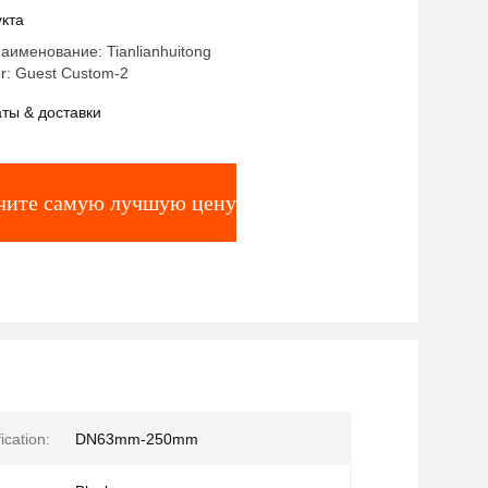
й цвет прочный и для
кта
бывающей промышленности
именование: Tianlianhuitong
r: Guest Custom-2
ты & доставки
чите самую лучшую цену
ication:
DN63mm-250mm