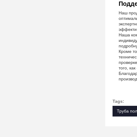
Подде
Наш прод
оптималь
экспертн
эффектив
Наша ком
индивид
подробну
Кроме то
техничес
проверке
того, ка
Благодар
производ
Tags:
Труба по