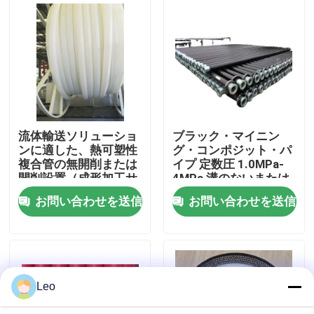
企業情報
会社案内
品質管理
流体輸送ソリューショ
ブラック・マイニン
ンに適した、熱可塑性
グ・コンポジット・パ
複合管の無開削または
イプ 定数圧 1.0MPa-
お問い合わせ
開削設置（成形加工サ
4MPa 溝のないまたは
ービスを含む）
開いた溝の設置プロジ
お問い合わせを送信
お問い合わせを送信
ェクトのための理想的
ニュース
な選択
見積依頼
Leo
補強された熱可塑性の管