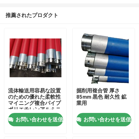
推薦されたプロダクト
流体輸送用容易な設置
掘削用複合管 厚さ
のための優れた柔軟性
85mm 黒色 耐久性 鉱
ホーム
マイニング複合パイプ
業用
ポリエチレンアルミニ
ウム複合パイプ
製品
お問い合わせを送信
お問い合わせを送信
VRショー