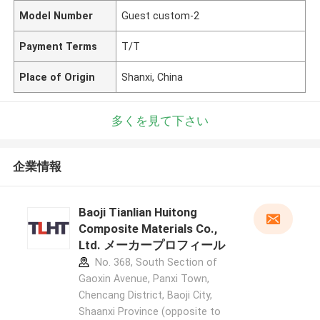
Model Number
Guest custom-2
Payment Terms
T/T
Place of Origin
Shanxi, China
多くを見て下さい
企業情報
Baoji Tianlian Huitong
Composite Materials Co.,
Ltd. メーカープロフィール
No. 368, South Section of
Gaoxin Avenue, Panxi Town,
Chencang District, Baoji City,
Shaanxi Province (opposite to