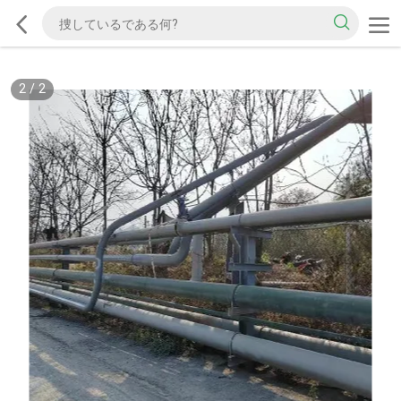
2
/
2