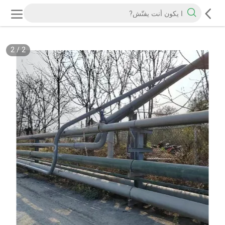
2
/
2