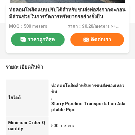
ท่อคอมโพสิตแบบปรับได้สำหรับขนส่งท่อส่งกากตะกอน
มีส่วนช่วยในการจัดการทรัพยากรอย่างยั่งยืน
MOQ：500 meters
ราคา：$0.20/meters >=500 meters
ราคาถูกที่สุด
ติดต่อเรา
รายละเอียดสินค้า
ท่อคอมโพสิตสำหรับการขนส่งของเหลว
ข้น
ไฮไลต์:
,
Slurry Pipeline Transportation Ada
ptable Pipe
Minimum Order Q
500 meters
uantity