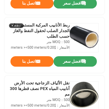
افضل سعر
اتصل بنا
ربط الأنابيب المركبة المستمرة ذات
الجدار الصلب لحقول النفط والغاز
حسب الطلب
MOQ：500 متر
الأسعار：$0.20/meters >=500 meters
افضل سعر
اتصل بنا
منزل
نقل الألياف الزجاجية تحت الأرض
أنابيب المياه PEX نصف قطرها 300
المنتجات
مم
MOQ：500 متر
الأسعار：$0.20/meters >=500 meters
عرض الواقع الافتراضي