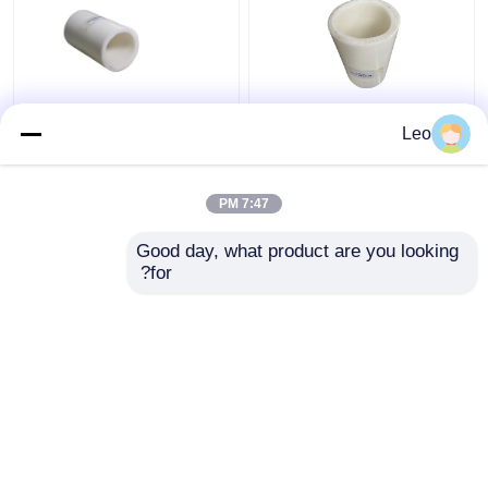
البلاستيك الحراري FRP
أنابيب PVC مرنة مقاومة
Leo
الأنابيب المركبة المرنة
للكهرباء الساكنة مقاس
صب درجة حرارة عالية
1.5 بوصة، خدمة قطع
نظام الأنابيب المركبة
7:47 PM
افضل سعر
افضل سعر
Good day, what product are you looking 
for?
اتصل بنا
اتصل بنا
عرض المزيد
منزل
حول نا
اتصل بنا
Desktop Site