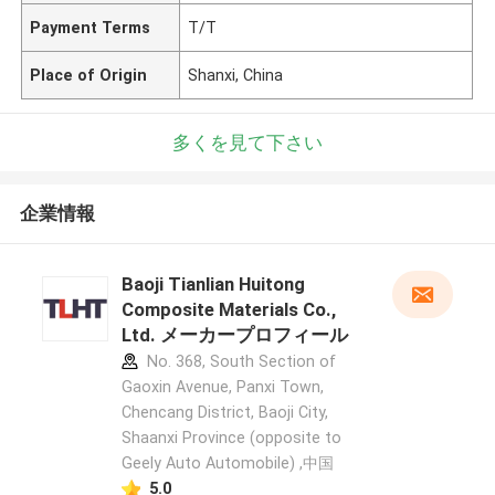
Payment Terms
T/T
Place of Origin
Shanxi, China
多くを見て下さい
企業情報
Baoji Tianlian Huitong
Composite Materials Co.,
Ltd. メーカープロフィール
No. 368, South Section of
Gaoxin Avenue, Panxi Town,
Chencang District, Baoji City,
Shaanxi Province (opposite to
Geely Auto Automobile) ,中国
5.0