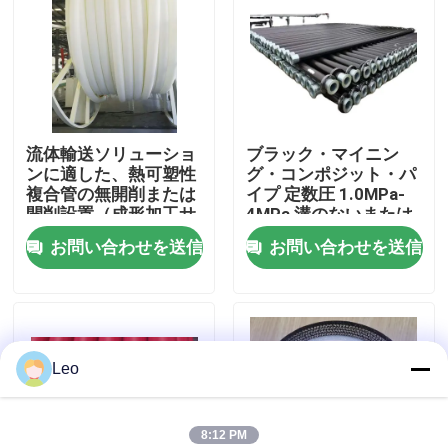
企業情報
会社案内
流体輸送ソリューショ
ブラック・マイニン
ンに適した、熱可塑性
グ・コンポジット・パ
品質管理
複合管の無開削または
イプ 定数圧 1.0MPa-
開削設置（成形加工サ
4MPa 溝のないまたは
ービスを含む）
開いた溝の設置プロジ
お問い合わせを送信
お問い合わせを送信
お問い合わせ
ェクトのための理想的
な選択
ニュース
Leo
見積依頼
補強された熱可塑性の管
8:12 PM