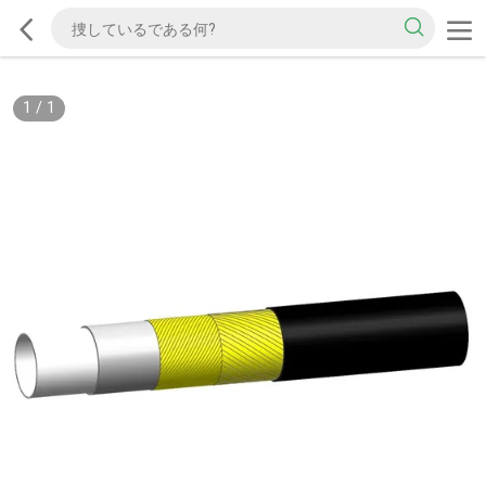
1
/
1