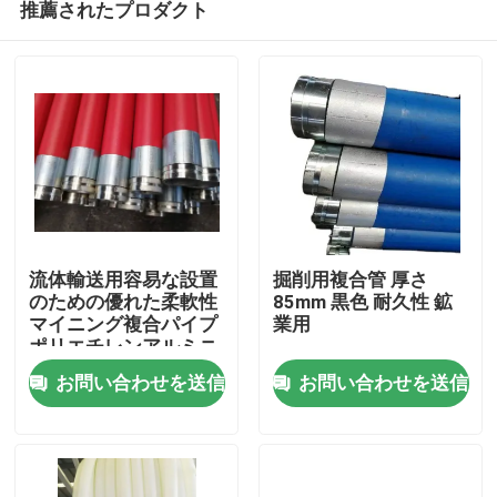
推薦されたプロダクト
流体輸送用容易な設置
掘削用複合管 厚さ
のための優れた柔軟性
85mm 黒色 耐久性 鉱
マイニング複合パイプ
業用
ポリエチレンアルミニ
ホーム
ウム複合パイプ
お問い合わせを送信
お問い合わせを送信
製品
VRショー