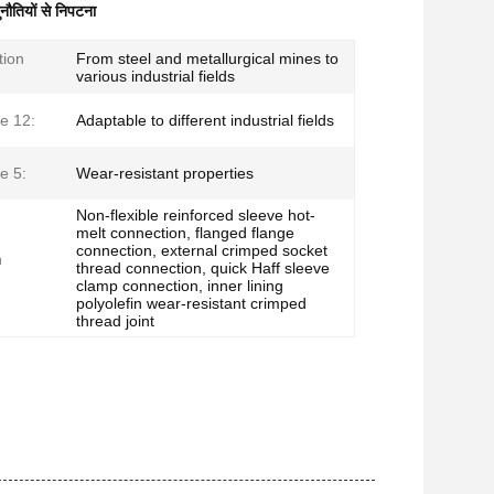
ौतियों से निपटना
tion
From steel and metallurgical mines to
various industrial fields
e 12:
Adaptable to different industrial fields
e 5:
Wear-resistant properties
Non-flexible reinforced sleeve hot-
melt connection, flanged flange
connection, external crimped socket
n
thread connection, quick Haff sleeve
clamp connection, inner lining
polyolefin wear-resistant crimped
thread joint