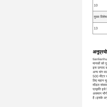
10
मुख्य विशे
13
अनुप्रय
tianlianhui
मानकों को प
इस उत्पाद क
अन्य मांग वा
500 मीटर की
लिए महान मू
मॉडल संख्य
प्रकृति इसे 
असमान भौगो
है।इसके अनुप