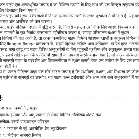
ट पाइप एक अत्याधुनिक उत्पाद है जो विभिन्न उद्योगों के लिए लाभ की एक विस्तृत श्रृंखला 
लिए डिज़ाइन किया गया है.
ट पाइप की मुख्य विशेषताओं में से एक इसका संसाधनों के सतत प्रबंधन में योगदान है।यह 
की बचत और अपशिष्ट को कम करना।
्त, पाइप परिवहन दक्षता में वृद्धि करता है, जिससे यह उन उद्योगों के लिए आदर्श विकल्प बन ज
 सामग्री के एक निर्बाध हस्तांतरण सुनिश्चित करता है, समग्र परिचालन दक्षता में सुधार।
 विधियों की बात आती है, तो खनन कम्पोजिट पाइप विभिन्न आवश्यकताओं के अनुरूप विभिन्न व
 लिए flanged flange कनेक्शन से, बाहरी क्रिमड सॉकेट धागा कनेक्शन, त्वरित हाफ आस्ती
्रिमड धागा जोड़,यह पाइप विविध अनुप्रयोगों के लिए बहुमुखी प्रतिभा और अनुकूलन क्षमता प्र
े, पाइप पीओई पहनने के प्रतिरोधी सामग्री का उपयोग करके बनाया गया है, जो कठोर परिचालन स्
धी सामग्री पाइप के प्रदर्शन और विश्वसनीयता में सुधार करती हैयह उन उद्योगों के लिए एक ल
ा होती है।
 रूप में, खनन मिश्रित पाइप एक शीर्ष लाइन उत्पाद है कि स्थायित्व, दक्षता, और स्थिरता को
 प्रतिरोधी सामग्री का उपयोग, यह पाइप पल्स ट्रांसपोर्ट और अन्य मांग वाले अनुप्रयोगों में शा
ं:
नामः खनन कम्पोजिट पाइप
ायराः इस्पात और धातु खदानों से लेकर विभिन्न औद्योगिक क्षेत्रों तक
तरीकाः स्लरी पाइपलाइन परिवहन
ता 2: फाइबर से पूर्व-अवशोषित टेप सुदृढीकरण
ा 4: मिश्रित सामग्री निर्माण