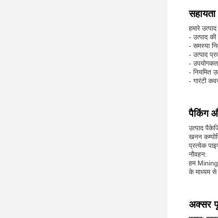
सहायता ए
हमारे उत्पा
- उत्पाद क
- समस्या न
- उत्पाद प्र
- उपयोगकर्त
- नियमित उत
- गारंटी क
पैकिंग 
उत्पाद पैकेज
खनन कम्पोजि
प्रत्येक पाइ
नौवहन:
हम Mining C
के माध्यम स
अक्सर पू