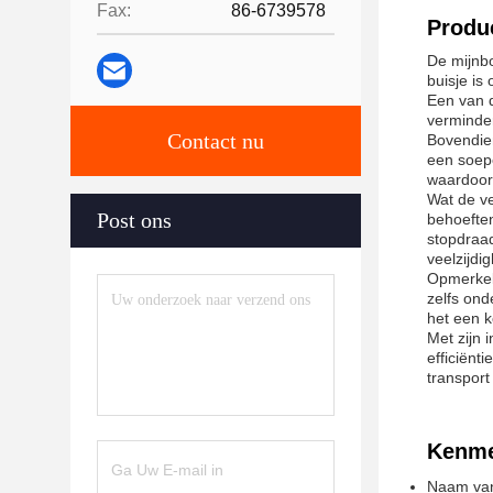
Fax:
86-6739578
Produc
De mijnbo
buisje i
Een van 
verminder
Contact nu
Bovendien
een soep
waardoor 
Wat de ve
Post ons
behoeften
stopdraad
veelzijdi
Opmerkeli
zelfs ond
het een k
Met zijn 
efficiënt
transport
Kenme
Naam van