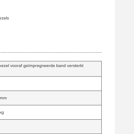
ezels
gvezel vooraf geïmpregneerde band versterkt
0 mm
kg