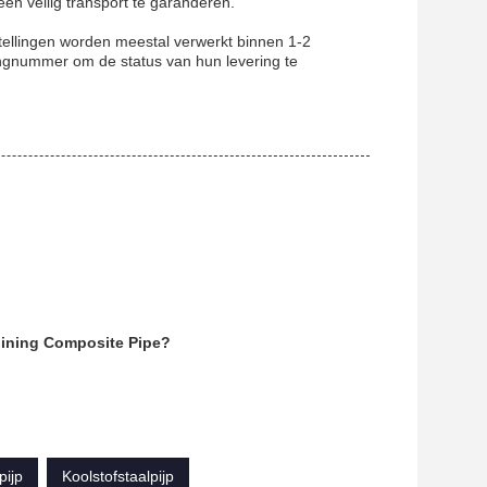
en veilig transport te garanderen.
ellingen worden meestal verwerkt binnen 1-2
ngnummer om de status van hun levering te
Mining Composite Pipe?
pijp
Koolstofstaalpijp