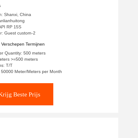
ng voor duurzaam hulpbronnemanagement
s
in: Shanxi, China
nlianhuitong
 API RP 15S
: Guest custom-2
t Verschepen Termijnen
r Quantity: 500 meters
meters >=500 meters
s: T/T
y: 50000 Meter/Meters per Month
Krijg Beste Prijs