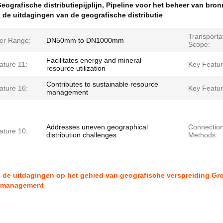
eografische distributiepijplijn
,
Pipeline voor het beheer van bron
de uitdagingen van de geografische distributie
Transporta
er Range:
DN50mm to DN1000mm
Scope:
Facilitates energy and mineral
ature 11:
Key Featur
resource utilization
Contributes to sustainable resource
ature 16:
Key Featur
management
Addresses uneven geographical
Connectio
ature 10:
distribution challenges
Methods:
de uitdagingen op het gebied van geografische verspreiding Gro
emanagement