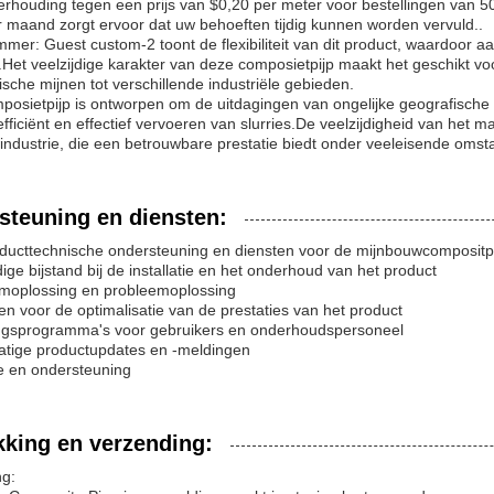
verhouding tegen een prijs van $0,20 per meter voor bestellingen van 
 maand zorgt ervoor dat uw behoeften tijdig kunnen worden vervuld..
er: Guest custom-2 toont de flexibiliteit van dit product, waardoor
.Het veelzijdige karakter van deze composietpijp maakt het geschikt v
ische mijnen tot verschillende industriële gebieden.
osietpijp is ontworpen om de uitdagingen van ongelijke geografische di
efficiënt en effectief vervoeren van slurries.De veelzijdigheid van het 
ndustrie, die een betrouwbare prestatie biedt onder veeleisende oms
steuning en diensten:
ducttechnische ondersteuning en diensten voor de mijnbouwcompositpi
ige bijstand bij de installatie en het onderhoud van het product
emoplossing en probleemoplossing
jnen voor de optimalisatie van de prestaties van het product
ingsprogramma's voor gebruikers en onderhoudspersoneel
atige productupdates en -meldingen
e en ondersteuning
kking en verzending:
ng: