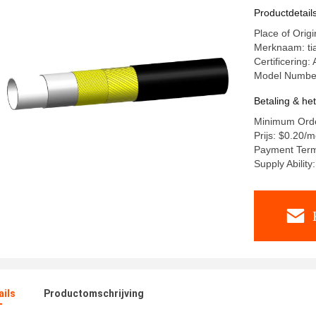
pijpleidi
Productdetail
Place of Orig
Merknaam: tia
Certificering:
Model Number
Betaling & he
Minimum Orde
Prijs: $0.20/
Payment Term
Supply Abilit
ails
Productomschrijving