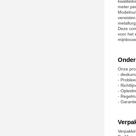
kwaliteit
meter per
Modelnumm
vereisten
metallurg
Deze comp
voor het 
mijnbouwi
Onder
Onze pro
- deskund
- Proble
- Richtli
- Opleid
- Regelm
- Garanti
Verpa
Verpakki