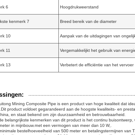
rk 6
Hoogdrukweerstand
jkste kenmerk 7
Breed bereik van de diameter
rk 10
Aanpak van de uitdagingen van ongelij
rk 11
Vergemakkelijkt het gebruik van energ
rk 13
Verbetert de efficiëntie van het vervoer
ssingen:
uitong Mining Composite Pipe is een product van hoge kwaliteit dat idea
Dit product voldoet gegarandeerd aan de hoogste kwaliteits- en presta
China, en staat bekend om zijn duurzaamheid en betrouwbaarheid.
e belangrijkste kenmerken van dit product is het continu buisontwerp, 
ameter in mijnbouw.met een vermogen van meer dan 10 W,.
inimale bestelhoeveelheid van 500 meter en betalingstermijnen van T/T