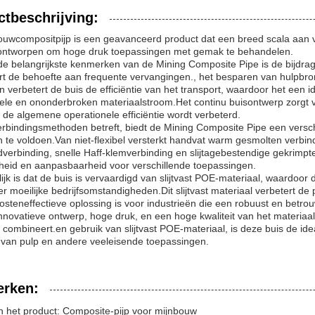
tbeschrijving:
uwcompositpijp is een geavanceerd product dat een breed scala aan voo
s ontworpen om hoge druk toepassingen met gemak te behandelen.
de belangrijkste kenmerken van de Mining Composite Pipe is de bijd
t de behoefte aan frequente vervangingen., het besparen van hulpbro
 verbetert de buis de efficiëntie van het transport, waardoor het een id
ele en ononderbroken materiaalstroom.Het continu buisontwerp zorgt v
de algemene operationele efficiëntie wordt verbeterd.
rbindingsmethoden betreft, biedt de Mining Composite Pipe een versc
 te voldoen.Van niet-flexibel versterkt handvat warm gesmolten verbind
verbinding, snelle Haff-klemverbinding en slijtagebestendige gekrimpte
gheid en aanpasbaarheid voor verschillende toepassingen.
jk is dat de buis is vervaardigd van slijtvast POE-materiaal, waardo
er moeilijke bedrijfsomstandigheden.Dit slijtvast materiaal verbetert d
osteneffectieve oplossing is voor industrieën die een robuust en betr
innovatieve ontwerp, hoge druk, en een hoge kwaliteit van het materia
ie combineert.en gebruik van slijtvast POE-materiaal, is deze buis de ide
 van pulp en andere veeleisende toepassingen.
rken:
 het product: Composite-pijp voor mijnbouw