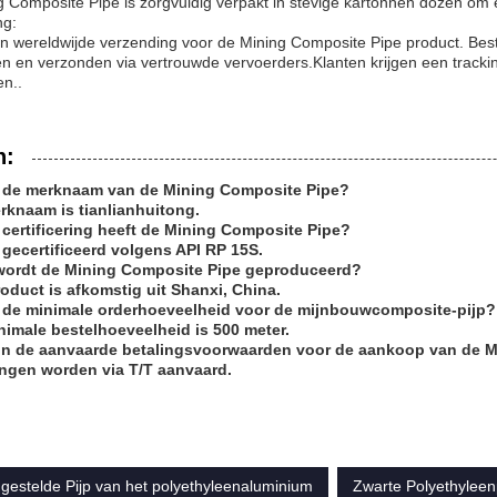
 Composite Pipe is zorgvuldig verpakt in stevige kartonnen dozen om e
ng:
n wereldwijde verzending voor de Mining Composite Pipe product. Best
n en verzonden via vertrouwde vervoerders.Klanten krijgen een tracki
en..
n:
s de merknaam van de Mining Composite Pipe?
rknaam is tianlianhuitong.
 certificering heeft de Mining Composite Pipe?
s gecertificeerd volgens API RP 15S.
wordt de Mining Composite Pipe geproduceerd?
roduct is afkomstig uit Shanxi, China.
s de minimale orderhoeveelheid voor de mijnbouwcomposite-pijp?
nimale bestelhoeveelheid is 500 meter.
ijn de aanvaarde betalingsvoorwaarden voor de aankoop van de 
ingen worden via T/T aanvaard.
estelde Pijp van het polyethyleenaluminium
Zwarte Polyethyleen