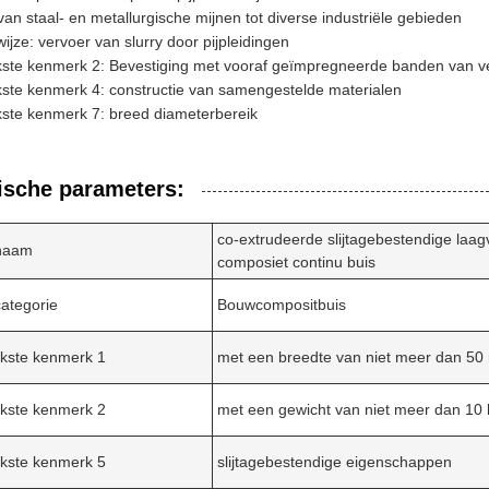
van staal- en metallurgische mijnen tot diverse industriële gebieden
ijze: vervoer van slurry door pijpleidingen
jkste kenmerk 2: Bevestiging met vooraf geïmpregneerde banden van v
kste kenmerk 4: constructie van samengestelde materialen
kste kenmerk 7: breed diameterbereik
ische parameters:
co-extrudeerde slijtagebestendige laa
naam
composiet continu buis
ategorie
Bouwcompositbuis
jkste kenmerk 1
met een breedte van niet meer dan 5
jkste kenmerk 2
met een gewicht van niet meer dan 10 
jkste kenmerk 5
slijtagebestendige eigenschappen