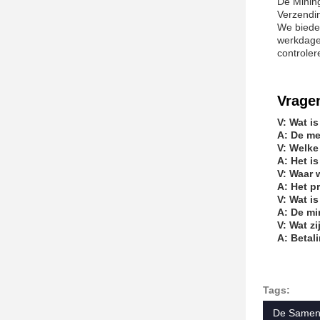
De Mining
Verzendi
We biede
werkdage
controler
Vrage
V: Wat i
A: De me
V: Welke
A: Het i
V: Waar 
A: Het p
V: Wat i
A: De mi
V: Wat z
A: Betal
Tags:
De Sameng