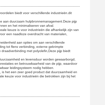
rdelen biedt voor verschillende industrieën.dit
rage aan duurzaam hulpbronnemanagement.Deze pijp
nnen en het minimaliseren van afval.
eale keuze is voor industrieën die afhankelijk zijn van
oor een naadloze overdracht van materialen,
heidenheid aan opties om aan verschillende
ing tot flens verbinding, externe gekrimpte
 draadverbinding met polyolefin,Deze pijp biedt
or duurzaamheid en levensduur worden gewaarborgd,
e prestaties en betrouwbaarheid van de pijp, waardoor
ouwbaar leidingsysteem nodig hebben.
al, is het een zeer goed product dat duurzaamheid en
ale keuze voor industrieën die betrokken zijn bij het