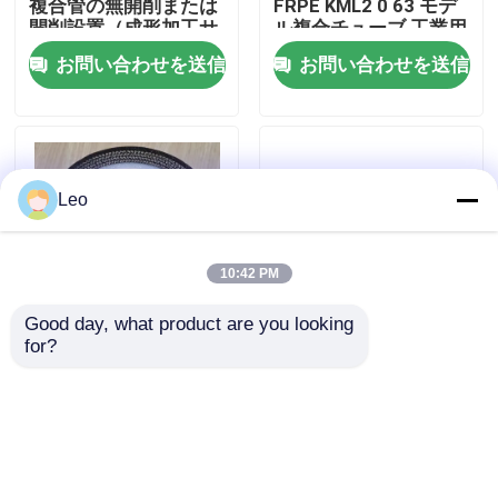
複合管の無開削または
FRPE KML2 0 63 モデ
開削設置（成形加工サ
ル複合チューブ 工業用
ービスを含む）
軽量で強靭な材料
企業情報
お問い合わせを送信
お問い合わせを送信
会社案内
Leo
品質管理
お問い合わせ
10:42 PM
Good day, what product are you looking 
ニュース
for?
エネルギー採掘複合パ
精密鉱山 複合管 砂泥
イプ業界DN50mm～
輸送のためのエネルギ
DN1000mmの耐摩耗性
ーと鉱物資源の利用を
見積依頼
向上
容易にする
お問い合わせを送信
お問い合わせを送信
補強された熱可塑性の管