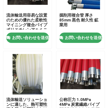
流体輸送用容易な設置
掘削用複合管 厚さ
のための優れた柔軟性
85mm 黒色 耐久性 鉱
マイニング複合パイプ
業用
ポリエチレンアルミニ
ウム複合パイプ
お問い合わせを送信
お問い合わせを送信
ホーム
製品
流体輸送ソリューショ
公称圧力 1.0MPa
ンに適した、熱可塑性
4MPa 炭素繊維パイプ
VRショー