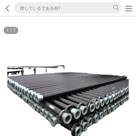
1
/
1