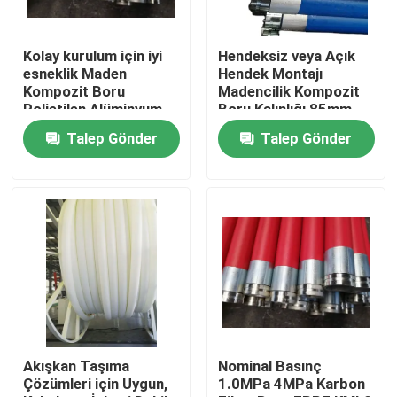
Kolay kurulum için iyi
Hendeksiz veya Açık
esneklik Maden
Hendek Montajı
Kompozit Boru
Madencilik Kompozit
Polietilen Alüminyum
Boru Kalınlığı 85mm
Kompozit Boru Su
Siyah Renk Dayanıklı ve
Talep Gönder
Talep Gönder
taşıma borusu
Madencilik Endüstrisi
İçin
Ana sayfa
Ürünler
Akışkan Taşıma
Nominal Basınç
Çözümleri için Uygun,
1.0MPa 4MPa Karbon
VR Gösterisi