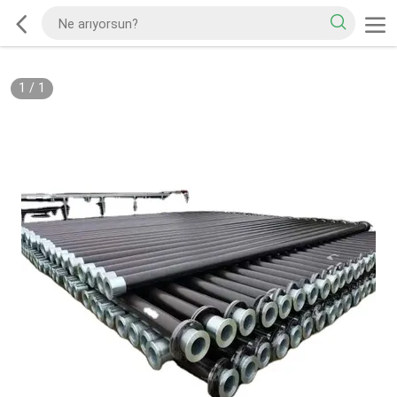
1
/
1