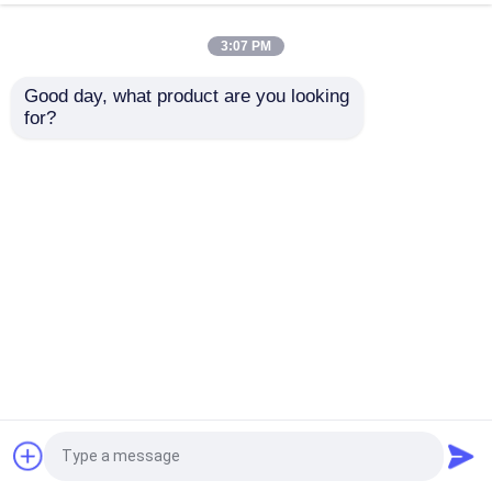
flexível termoplástico
sistema tranquilo
de FRP
composto que corta o
3:07 PM
Melhor preço
Melhor preço
serviço
Good day, what product are you looking 
for?
Fale Conosco
Fale Conosco
Veja mais
Casa
Mapa do Site
Fale Conosco
Desktop Site
Mapa do Site
Política de privacidade
Qualidade
Tubulações termoplásticos
reforçadas
Fábrica da china.Copyright © 2026
Baoji Tianlian Huitong Composite Materials Co.,
Ltd.. All Rights Reserved.