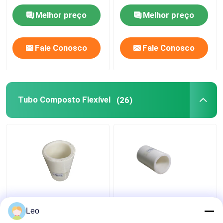
Melhor preço
Melhor preço
Fale Conosco
Fale Conosco
Tubo Composto Flexível
(26)
Molde de alta
Anti 1,5 estáticos
temperatura da
avançam a tubulação
Leo
tubulação composta
flexível do PVC,