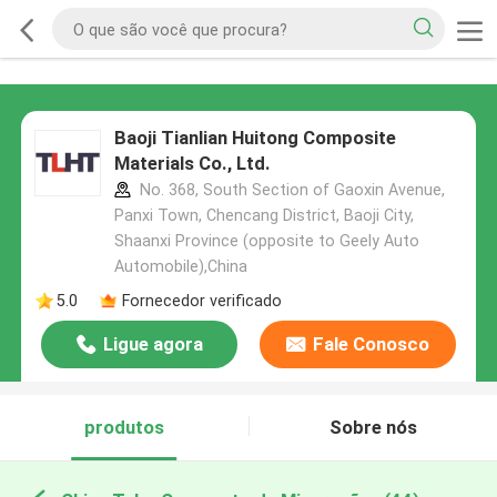
Baoji Tianlian Huitong Composite
Materials Co., Ltd.
No. 368, South Section of Gaoxin Avenue,
Panxi Town, Chencang District, Baoji City,
Shaanxi Province (opposite to Geely Auto
Automobile),China
5.0
Fornecedor verificado
Ligue agora
Fale Conosco
produtos
Sobre nós