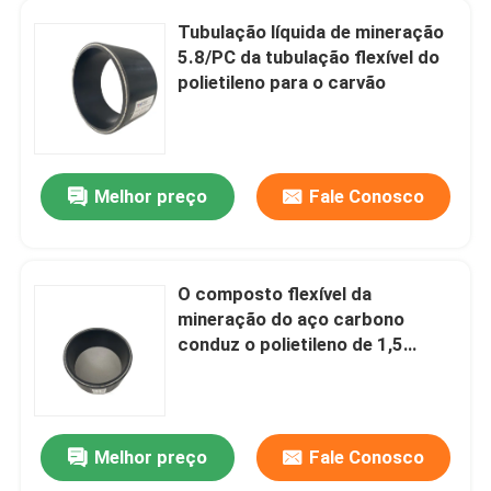
Tubulação líquida de mineração
Tubo Composto Ligado
5.8/PC da tubulação flexível do
polietileno para o carvão
Tubo Composto de Mineração
Tubulação composta contínua do polímero ultra alto
Melhor preço
Fale Conosco
Tubulação composta de Aramid
O composto flexível da
mineração do aço carbono
conduz o polietileno de 1,5
polegadas para o líquido
Melhor preço
Fale Conosco