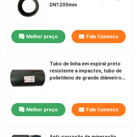
DN1200mm
Quem Somos
Melhor preço
Fale Conosco
Fábrica
Controle de Qualidade
Tubo de linha em espiral preto
resistente a impactos, tubo de
Fale Conosco
polietileno de grande diâmetro
para mineração
notícias
Melhor preço
Fale Conosco
Pedir um orçamento
Tubulações termoplásticos reforçadas
Anti-corrosão de mineração