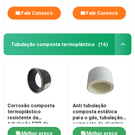
Fale Conosco
Fale Conosco
Tubulação composta termoplástico
(16)
Corrosão composta
Anti tubulação
termoplástico
composta estática
resistente da
para o gás, tubulação
tubulação FRP da
composta de alumínio
temperatura anti
do polietileno de FRP
Melhor preço
Melhor preço