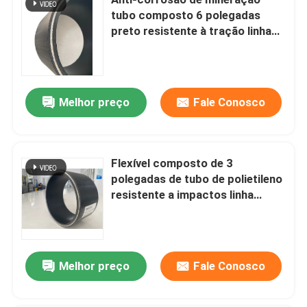
tubo composto 6 polegadas
preto resistente à tração linha
Tubulação composta termoplástico
enrolada
Tubulação plástica reforçada fibra de vidro
Melhor preço
Fale Conosco
Tubo Composto de Alta Pressão
Flexível composto de 3
Tubo Composto Flexível
polegadas de tubo de polietileno
resistente a impactos linha
Tubulação composta Multilayer
enrolada
Tubo de gás composto
Melhor preço
Fale Conosco
Linha de tubulação composta