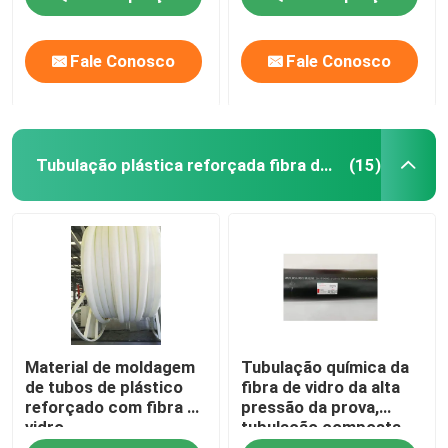
Fale Conosco
Fale Conosco
Tubulação plástica reforçada fibra de vidro
(15)
Material de moldagem
Tubulação química da
de tubos de plástico
fibra de vidro da alta
reforçado com fibra de
pressão da prova,
vidro
tubulação composta
459mm da fibra de