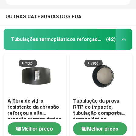
OUTRAS CATEGORIAS DOS EUA
Tubulações termoplásticos reforçadas
(42)
A fibra de vidro
Tubulação da prova
resistente da abrasão
RTP do impacto,
reforçou a alta
tubulação composta
pressão termoplástico
termoplástico
das tubulações
resistente da abrasão
Melhor preço
Melhor preço
alta