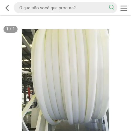
1
/
1