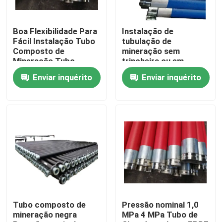
Boa Flexibilidade Para
Instalação de
Fácil Instalação Tubo
tubulação de
Composto de
mineração sem
Mineração Tubo
trincheira ou em
Composto de
trincheira aberta
Enviar inquérito
Enviar inquérito
Polietileno e Alumínio
Espessura de
Tubo Para Transporte
tubulação composta
de Fluidos
85 mm Cor preta
Durável e para a
indústria de
mineração
Casa
Produtos
Tubo composto de
Pressão nominal 1,0
mineração negra
MPa 4 MPa Tubo de
Show de RV