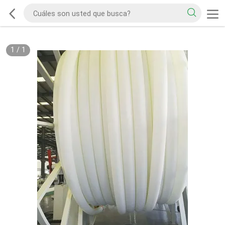
1
/
1