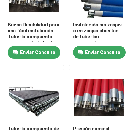
Buena flexibilidad para
Instalación sin zanjas
una fácil instalación
o en zanjas abiertas
Tubería compuesta
de tuberías
para minería Tubería
compuestas de
compuesta de
minería espesor 85
Enviar Consulta
Enviar Consulta
polietileno y aluminio
mm color negro
Tubería para
duradero y para la
transporte de fluidos
industria minera
Inicio
Productos
Tubería compuesta de
Presión nominal
VR Show