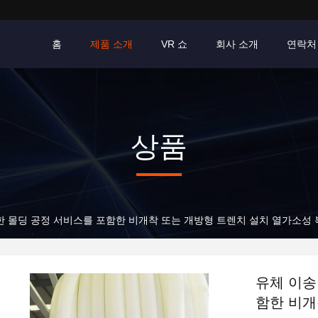
홈
제품 소개
VR 쇼
회사 소개
연락처
상품
한 몰딩 공정 서비스를 포함한 비개착 또는 개방형 트렌치 설치 열가소성
유체 이송
함한 비개