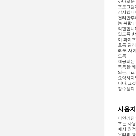
까다로운 
프로그램에
상시킵니
천리안후이
늄 복합 
적합합니다
있도록 함
이 파이프
흐름 관리
90도 사
도록.
제공되는 
독특한 레
되든, T
요약하자면
니다.그것
장수성과 
사용자
티안리안후
프는 사용
에서 최적
우리의 광