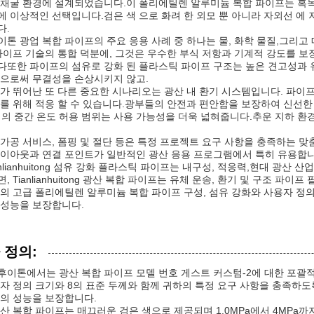
채굴 환경에 설계되었습니다.이 폴리에틸렌 알루미늄 복합 파이프는 혹독
 이상적인 선택입니다.검은 색 으로 화려 한 외모 뿐 아니라 자외선 에 
다.
톤 광업 복합 파이프의 주요 응용 사례 중 하나는 물, 화학 물질,그리
파이프 기술의 통합 덕분에, 그것은 우수한 부식 저항과 기계적 강도를 
또한 파이프의 섬유로 강화 된 플라스틱 파이프 구조는 높은 견고성과 
으로써 무결성을 손상시키지 않고.
가 뛰어난 또 다른 중요한 시나리오는 광산 내 환기 시스템입니다. 파이
를 위해 적응 할 수 있습니다.광부들의 안전과 편안함을 보장하여 신선한
이의 중간 온도 허용 범위는 사용 가능성을 더욱 넓혀줍니다.추운 지하 환
가공 서비스, 폼핑 및 절단 등은 특정 프로젝트 요구 사항을 충족하는 
이아웃과 연결 포인트가 일반적인 광산 응용 프로그램에서 특히 유용합니다
ianlianhuitong 섬유 강화 플라스틱 파이프는 내구성, 적응력,현대 광산
, Tianlianhuitong 광산 복합 파이프는 유체 운송, 환기 및 구조 
의 고급 폴리에틸렌 알루미늄 복합 파이프 구성, 섬유 강화와 사용자 정
성능을 보장합니다.
 정의:
이톤에서는 광산 복합 파이프 모델 번호 게스트 커스텀-2에 대한 포괄
자 정의 크기와 8의 표준 두께와 함께 귀하의 특정 요구 사항을 충족하도
의 성능을 보장합니다.
산 복합 파이프는 매끄러운 검은 색으로 제공되며 1.0MPa에서 4MPa