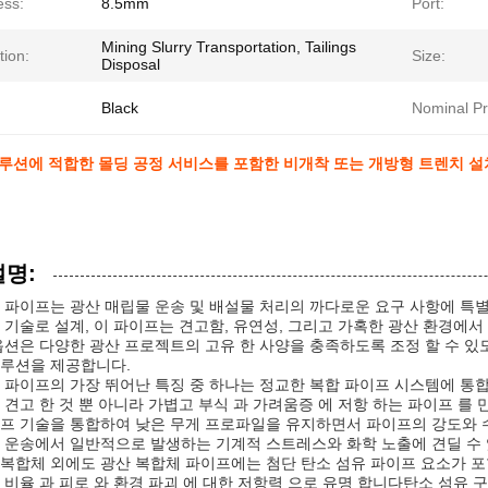
ess:
8.5mm
Port:
Mining Slurry Transportation, Tailings
tion:
Size:
Disposal
Black
Nominal Pr
솔루션에 적합한 몰딩 공정 서비스를 포함한 비개착 또는 개방형 트렌치 설
설명:
 파이프는 광산 매립물 운송 및 배설물 처리의 까다로운 요구 사항에 특
 기술로 설계, 이 파이프는 견고함, 유연성, 그리고 가혹한 광산 환경에
옵션은 다양한 광산 프로젝트의 고유 한 사양을 충족하도록 조정 할 수 있
루션을 제공합니다.
 파이프의 가장 뛰어난 특징 중 하나는 정교한 복합 파이프 시스템에 통합
 견고 한 것 뿐 아니라 가볍고 부식 과 가려움증 에 저항 하는 파이프 
프 기술을 통합하여 낮은 무게 프로파일을 유지하면서 파이프의 강도와 
 운송에서 일반적으로 발생하는 기계적 스트레스와 화학 노출에 견딜 수 
복합체 외에도 광산 복합체 파이프에는 첨단 탄소 섬유 파이프 요소가 포함
 비율 과 피로 와 환경 파괴 에 대한 저항력 으로 유명 합니다탄소 섬유