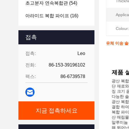
Thickn
초고분자 연속복합관
(54)
Applica
아라미드 복합 파이프
(16)
Colour:
접촉
유체 이송 
접촉:
Leo
전화:
86-153-39196102
제품 
팩스:
86-6739578
광산 복합
단 재료와
징 크기 
다능한 솔
광산 복합
결합 하여
지금 접촉하세요
복합 파이
산 매립물
알루미늄 
해 뛰어난