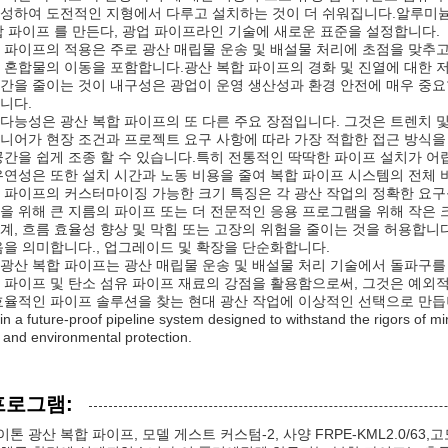
성하여 도전적인 지형에서 다루고 설치하는 것이 더 쉬워집니다.알루미늄 과
합 파이프 를 만든다, 광업 파이프라인 기술에 새로운 표준을 설정합니다.
 파이프의 적용은 주로 광산 매립물 운송 및 배설물 처리에 초점을 맞추
 혼합물의 이동을 포함합니다.광산 복합 파이프의 경화 및 진열에 대한 
간을 줄이는 것이 내구성은 광업이 운영 생산성과 환경 안전에 매우 중요
니다.
다능성은 광산 복합 파이프의 또 다른 주요 장점입니다. 그것은 트렌치 
니어가 현장 조건과 프로젝트 요구 사항에 따라 가장 적합한 접근 방식을
공간을 쉽게 조종 할 수 있습니다.특히 전통적인 딱딱한 파이프 설치가 
유연성은 또한 설치 시간과 노동 비용을 줄여 복합 파이프 시스템의 전체
 파이프의 커스터마이징 가능한 크기 특징은 각 광산 작업의 정확한 요
을 위해 큰 지름의 파이프 또는 더 전문적인 응용 프로그램을 위해 작은
계, 흐름 효율성 향상 및 막힘 또는 고장의 위험을 줄이는 것을 허용합
음을 의미합니다., 업그레이드 및 확장을 단순화합니다.
광산 복합 파이프는 광산 매립물 운송 및 배설물 처리 기술에서 돌파구를
 파이프 및 탄소 섬유 파이프 재료의 강점을 활용함으로써, 그것은 예외
율적인 파이프 솔루션을 찾는 현대 광산 작업에 이상적인 선택으로 만듭니다.. Embra
 in a future-proof pipeline system designed to withstand the rigors of 
y and environmental protection.
프로그램:
톤 광산 복합 파이프, 모델 게스트 커스텀-2, 사양 FRPE-KML2.0/6