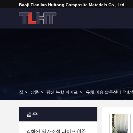
Baoji Tianlian Huitong Composite Materials Co., Ltd.
집
>
상품
>
광산 복합 파이프
>
유체 이송 솔루션에 적합
범주
강화된 열가소성 파이프
(42)