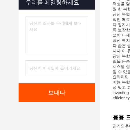
우리를 메일링하세요
력성을 달
월 한 복
광산 복합
적인 매료
과 정지시
록 보장합
설치 다재
광산 엔지
과 좁은 
니다.이 
광산 복합
립물 운송
시스템 설
될 수 있
요약하면 
미늄 복합
성 있고 효
보내다
investing
efficienc
응용 
천리안후이