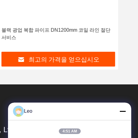
블랙 광업 복합 파이프 DN1200mm 코일 라인 절단
충격
서비스
폴리
최고의 가격을 얻으십시오
Leo
 Ltd.
4:51 AM