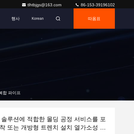
tlhtbjgs@163.com
86-153-39196102
행사
따옴표
Korean
 복합 파이프
 솔루션에 적합한 몰딩 공정 서비스를 포
착 또는 개방형 트렌치 설치 열가소성 복