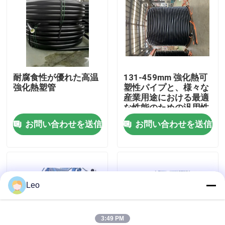
企業情報
会社案内
耐腐食性が優れた高温
131-459mm 強化熱可
強化熱塑管
塑性パイプと、様々な
品質管理
産業用途における最適
な性能のための汎用性
お問い合わせを送信
お問い合わせを送信
お問い合わせ
ニュース
Leo
見積依頼
補強された熱可塑性の管
3:49 PM