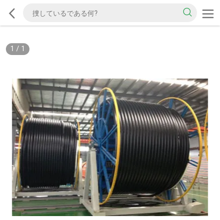
1
/
1