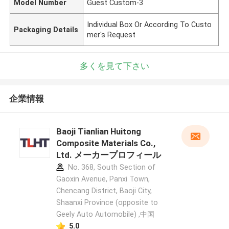
Model Number
Guest Custom-3
Individual Box Or According To Custo
Packaging Details
mer's Request
多くを見て下さい
企業情報
Baoji Tianlian Huitong
Composite Materials Co.,
Ltd. メーカープロフィール
No. 368, South Section of
Gaoxin Avenue, Panxi Town,
Chencang District, Baoji City,
Shaanxi Province (opposite to
Geely Auto Automobile) ,中国
5.0