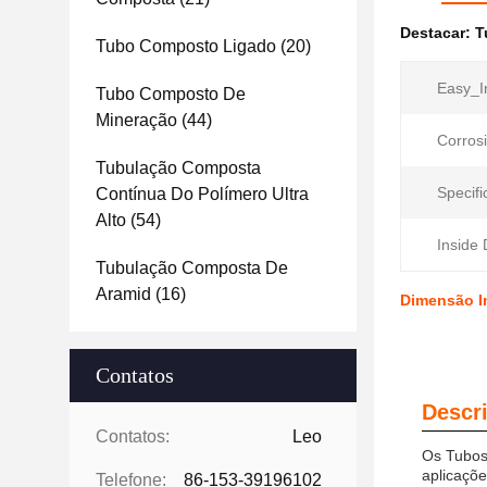
Destacar:
T
Tubo Composto Ligado
(20)
Easy_In
Tubo Composto De
Mineração
(44)
Corros
Tubulação Composta
Specifi
Contínua Do Polímero Ultra
Alto
(54)
Inside
Tubulação Composta De
Aramid
(16)
Dimensão I
Contatos
Descr
Contatos:
Leo
Os Tubos
aplicaçõe
Telefone:
86-153-39196102