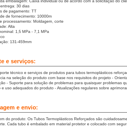
da embalagem: Caixa individual ou de acordo com a solicitação do cli
entrega: 30 dias
s de pagamento: TT
de de fornecimento: 10000m
de processamento: Moldagem, corte
ade: Alta
nominal: 1,5 MPa - 7,1 MPa
nco
cação: 131-459mm
e e serviços:
orte técnico e serviços de produtos para tubos termoplásticos reforça
ncia na seleção do produto com base nos requisitos do projeto - Orien
ão - Suporte para solução de problemas para quaisquer problemas qu
 e uso adequados do produto - Atualizações regulares sobre aprimor
agem e envio:
m do produto: Os Tubos Termoplásticos Reforçados são cuidadosamen
rte. Cada tubo é embalado em material protetor e colocado com segur