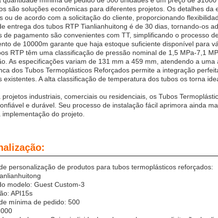
quantidade mínima de pedido de 500 unidades e um preço de $1000 p
os são soluções econômicas para diferentes projetos. Os detalhes d
is ou de acordo com a solicitação do cliente, proporcionando flexibilid
de entrega dos tubos RTP Tianlianhuitong é de 30 dias, tornando-os a
s de pagamento são convenientes com TT, simplificando o processo de
nto de 10000m garante que haja estoque suficiente disponível para vár
bos RTP têm uma classificação de pressão nominal de 1,5 MPa-7,1 MP
ão. As especificações variam de 131 mm a 459 mm, atendendo a uma 
nca dos Tubos Termoplásticos Reforçados permite a integração perfeit
s existentes. A alta classificação de temperatura dos tubos os torna ide
 projetos industriais, comerciais ou residenciais, os Tubos Termoplás
onfiável e durável. Seu processo de instalação fácil aprimora ainda 
a implementação do projeto.
nalização:
de personalização de produtos para tubos termoplásticos reforçados:
anlianhuitong
o modelo: Guest Custom-3
ção: API15s
de mínima de pedido: 500
1000