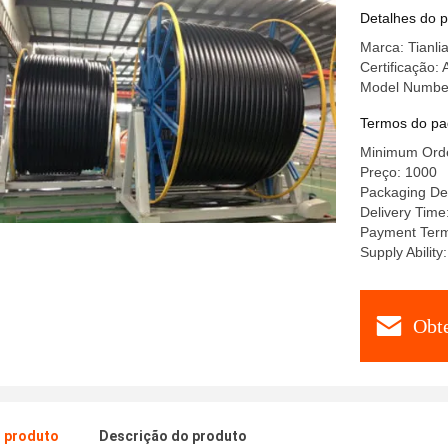
Longevid
Detalhes do 
Marca: Tianli
Certificação:
Model Numbe
Termos do pa
Minimum Orde
Preço: 1000
Packaging Det
Delivery Time
Payment Ter
Supply Abilit
Obt
o produto
Descrição do produto