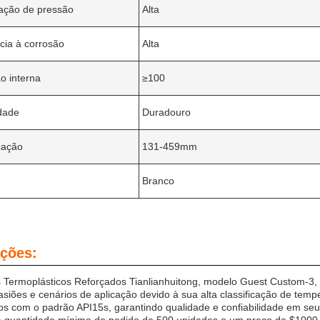
cação de pressão
Alta
cia à corrosão
Alta
o interna
≥100
dade
Duradouro
cação
131-459mm
Branco
ações:
 Termoplásticos Reforçados Tianlianhuitong, modelo Guest Custom-3,
asiões e cenários de aplicação devido à sua alta classificação de temp
dos com o padrão API15s, garantindo qualidade e confiabilidade em s