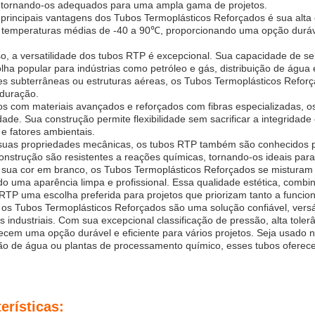
 tornando-os adequados para uma ampla gama de projetos.
principais vantagens dos Tubos Termoplásticos Reforçados é sua alta 
 temperaturas médias de -40 a 90℃, proporcionando uma opção durável
o, a versatilidade dos tubos RTP é excepcional. Sua capacidade de se
ha popular para indústrias como petróleo e gás, distribuição de águ
ões subterrâneas ou estruturas aéreas, os Tubos Termoplásticos Refor
 duração.
s com materiais avançados e reforçados com fibras especializadas, os
idade. Sua construção permite flexibilidade sem sacrificar a integridad
e fatores ambientais.
suas propriedades mecânicas, os tubos RTP também são conhecidos por
nstrução são resistentes a reações químicas, tornando-os ideais para
sua cor em branco, os Tubos Termoplásticos Reforçados se misturam p
do uma aparência limpa e profissional. Essa qualidade estética, com
RTP uma escolha preferida para projetos que priorizam tanto a funcion
 os Tubos Termoplásticos Reforçados são uma solução confiável, vers
s industriais. Com sua excepcional classificação de pressão, alta toler
cem uma opção durável e eficiente para vários projetos. Seja usado n
ição de água ou plantas de processamento químico, esses tubos oferec
erísticas: