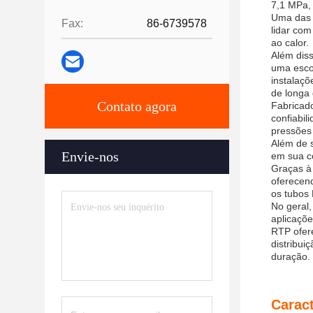
7,1 MPa,
Uma das 
Fax:
86-6739578
lidar com
ao calor.
Além diss
uma escol
instalaç
de longa
Contato agora
Fabricado
confiabil
pressões 
Além de 
Envie-nos
em sua co
Graças à 
oferecen
os tubos 
No geral,
aplicaçõe
RTP ofere
distribu
duração.
Caract