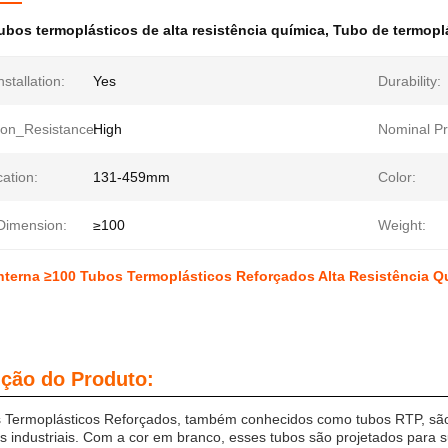
ubos termoplásticos de alta resistência química
,
Tubo de termoplá
stallation:
Yes
Durability:
ion_Resistance:
High
Nominal Pr
cation:
131-459mm
Color:
 Dimension:
≥100
Weight:
nterna ≥100 Tubos Termoplásticos Reforçados Alta Resistência 
ição do Produto:
 Termoplásticos Reforçados, também conhecidos como tubos RTP, são u
s industriais. Com a cor em branco, esses tubos são projetados para