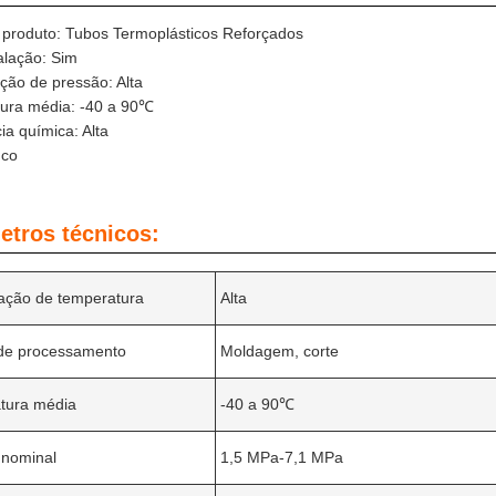
produto: Tubos Termoplásticos Reforçados
talação: Sim
ação de pressão: Alta
ura média: -40 a 90℃
ia química: Alta
nco
etros técnicos:
cação de temperatura
Alta
 de processamento
Moldagem, corte
tura média
-40 a 90℃
 nominal
1,5 MPa-7,1 MPa