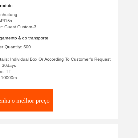
ade para as Suas Necessidades
produto
anhuitong
 API15s
r: Guest Custom-3
gamento & do transporte
r Quantity: 500
ails: Individual Box Or According To Customer's Request
: 30days
ms: TT
y: 10000m
enha o melhor preço