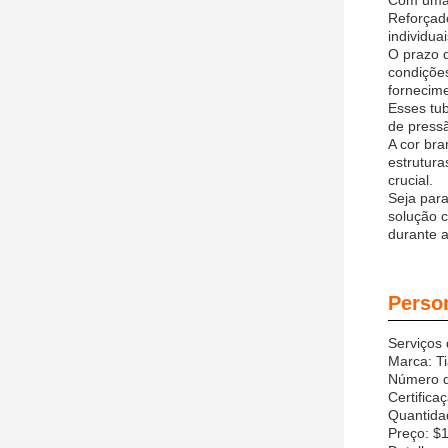
Com uma 
Reforçad
individua
O prazo 
condiçõe
fornecime
Esses tu
de press
A cor bra
estrutura
crucial.
Seja para
solução c
durante 
Perso
Serviços 
Marca: Ti
Número d
Certifica
Quantida
Preço: $