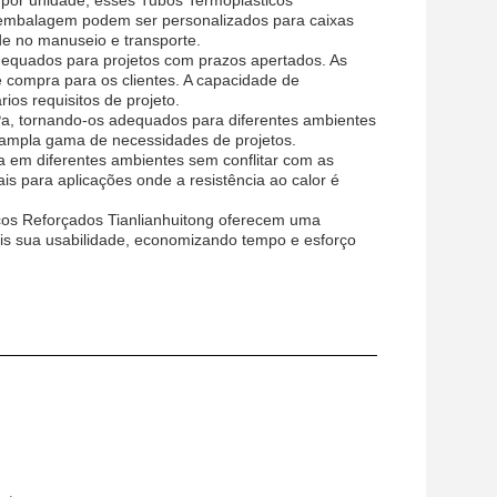
or unidade, esses Tubos Termoplásticos
a embalagem podem ser personalizados para caixas
ade no manuseio e transporte.
dequados para projetos com prazos apertados. As
 compra para os clientes. A capacidade de
ios requisitos de projeto.
a, tornando-os adequados para diferentes ambientes
ampla gama de necessidades de projetos.
a em diferentes ambientes sem conflitar com as
ais para aplicações onde a resistência ao calor é
ticos Reforçados Tianlianhuitong oferecem uma
mais sua usabilidade, economizando tempo e esforço