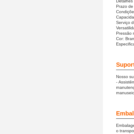
Detalhes 
Prazo de 
Condiçõe
Capacida
Serviço 
Versatilid
Pressão 
Cor: Bra
Especifi
Suport
Nosso sup
- Assistê
manutenç
manuseio
Embal
Embalage
o transpo