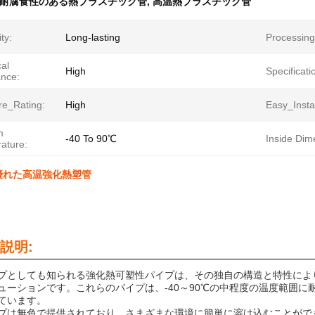
耐腐食性のある熱プラスチック管
,
高温熱プラスチック管
ty:
Long-lasting
Processing
al
High
Specificati
ance:
re_Rating:
High
Easy_Instal
m
-40 To 90℃
Inside Dim
ature:
優れた高温強化熱塑管
説明:
イプとしても知られる強化熱可塑性パイプは、その独自の構造と特性に
ューションです。これらのパイプは、-40～90℃の中程度の温度範囲
ています。
イプは無色で提供されており、さまざまな環境に簡単に溶け込むことが