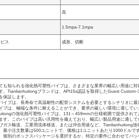
高
1.5mpa-7.1mpa
ービス
成形、切断
しても知られる強化熱可塑性パイプは、さまざまな業界の幅広い用途に
。Tianlianhuitongブランドは、API15s認証を取得したGuest 
を保証します。
イプは、長寿命で高温耐性の配管システムを必要とするシナリオに最適です。温度
イプは、極端な条件に耐えることができ、要求の厳しい環境に適してい
ianhuitongの強化熱可塑性パイプは、131～459mmの仕様範囲で
ます。このパイプは高い汎用性を備えており、幅広い製品用途に適して
びガス輸送、工業用流体移送、または沖合用途など、Tianlianhuito
。最小注文数量は500ユニットで、価格は1ユニットあたり1000ドルで
、個別のボックスパッケージを選択するか、特定の要件に合わせてパッ