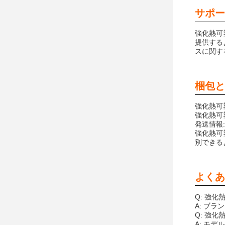
サポー
強化熱可
提供する
スに関す
梱包と
強化熱可
強化熱可
発送情報:
強化熱可
別できる
よくあ
Q: 強
A: ブラン
Q: 強
A: モデル