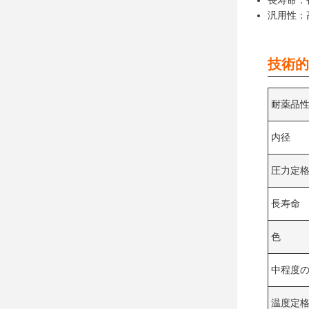
長寿命：
汎用性：
技術的
耐薬品
内径
圧力定
長寿命
色
中程度
温度定