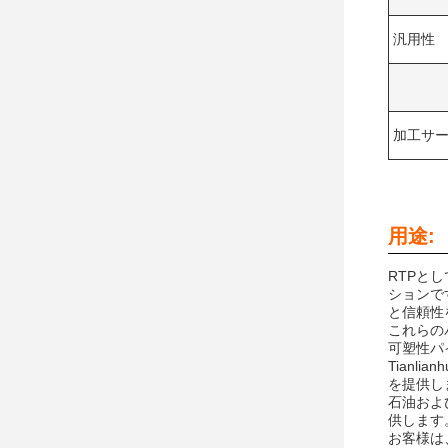
汎用性
加工サ
用途:
RTPと
ションです
と信頼性
これらのパ
可塑性パ
Tianl
を提供し
石油およ
供します
お客様は