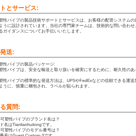
トとサービス:
塑性パイプの製品技術サポートとサービスは、お客様の配管システムの
ように設計されています。当社の専門家チームは、技術的な問い合わせ
るガイダンスについてお手伝いいたします。
発送:
塑性パイプの製品パッケージ:
塑性パイプは、安全な輸送と取り扱いを確実にするために、耐久性のあ
塑性パイプの標準的な発送方法は、UPSやFedExなどの信頼できる運
ように、慎重に梱包され、ラベルが貼られます。
る質問:
化熱可塑性パイプのブランド名は？
ド名はTianlianhuitongです。
化熱可塑性パイプのモデル番号は？
番号はGuest Custom-3です。