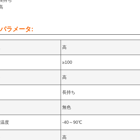
長持ち
高
パラメータ:
性
高
≥100
格
高
長持ち
無色
の温度
-40～90℃
格
高