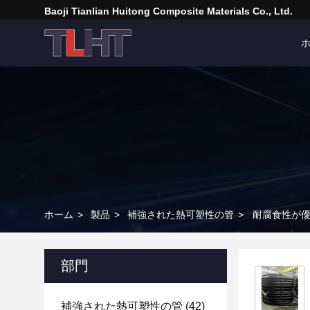
Baoji Tianlian Huitong Composite Materials Co., Ltd.
ホーム
>
製品
>
補強された熱可塑性の管
>
耐腐食性が
部門
補強された熱可塑性の管
(42)