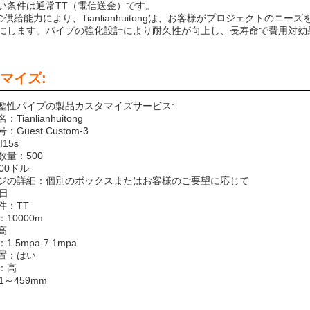
い条件は通常TT（電信送金）です。
mの供給能力により、Tianlianhuitongは、お客様がプロジェクト
にします。パイプの強化設計により耐久性が向上し、長寿命で費用対効
マイズ:
塑性パイプの製品カスタマイズサービス:
ianlianhuitong
Guest Custom-3
15s
数量：500
00ドル
ジの詳細：個別のボックスまたはお客様のご要望に応じて
日
件：TT
10000m
高
.5mpa-7.1mpa
置：はい
：高
1～459mm