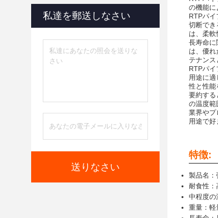
の機能に
私達を郵送しなさい
RTPパ
切断でき
は、柔軟
長寿命に
は、優れ
テナンス
RTPパ
用途に適
性と性能
要約する
の温度範
業界やプ
用途で好
特徴:
送りなさい
製品名：
耐食性：
中程度の温
重量：軽