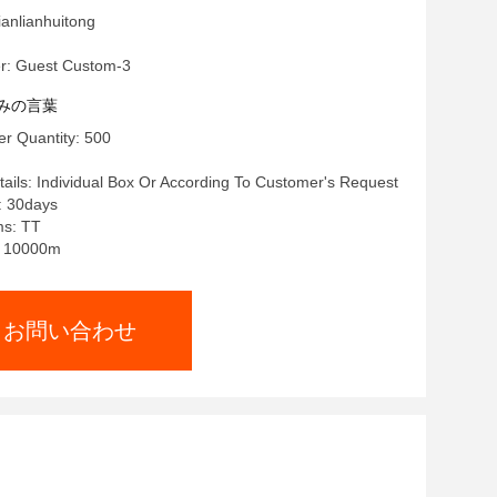
lianhuitong
r: Guest Custom-3
みの言葉
r Quantity: 500
ails: Individual Box Or According To Customer's Request
: 30days
ms: TT
y: 10000m
お問い合わせ