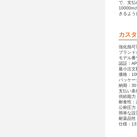
で、支払
10000
きるよう
カスタ
強化熱可
ブランド名：T
モデル番号：
認証：API
最小注文
価格：10
パッケー
納期：30
支払い条
供給能力：
耐食性：
公称圧力：1
簡単な設
耐薬品性
仕様：13