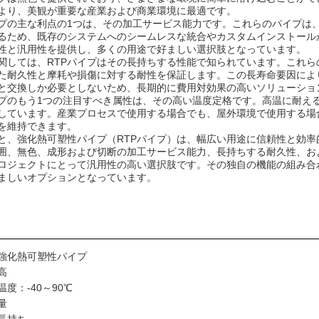
より、美観が重要な産業および商業環境に最適です。
イプの主な利点の1つは、その加工サービス能力です。これらのパイプは
るため、既存のシステムへのシームレスな統合やカスタムインストール
性と汎用性を提供し、多くの用途で好ましい選択肢となっています。
関しては、RTPパイプはその長持ちする性能で知られています。これ
た耐久性と摩耗や損傷に対する耐性を保証します。この長寿命要因によ
と交換しか必要としないため、長期的に費用対効果の高いソリューショ
イプのもう1つの注目すべき属性は、その高い温度定格です。高温に耐え
しています。産業プロセスで使用する場合でも、屋外環境で使用する場
を維持できます。
と、強化熱可塑性パイプ（RTPパイプ）は、幅広い用途に信頼性と効率的
囲、無色、成形および切断の加工サービス能力、長持ちする耐久性、お
ロジェクトにとって汎用性の高い選択肢です。その独自の機能の組み合
ましいオプションとなっています。
強化熱可塑性パイプ
高
度：-40～90℃
量