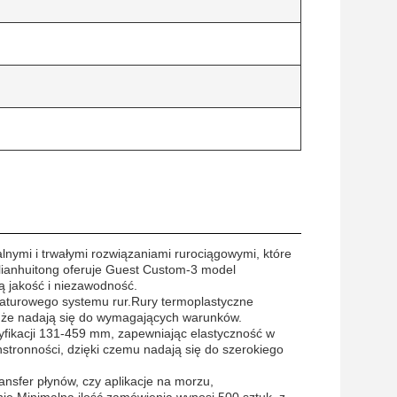
nymi i trwałymi rozwiązaniami rurociągowymi, które
lianhuitong oferuje Guest Custom-3 model
ą jakość i niezawodność.
raturowego systemu rur.Rury termoplastyczne
 że nadają się do wymagających warunków.
yfikacji 131-459 mm, zapewniając elastyczność w
tronności, dzięki czemu nadają się do szerokiego
ansfer płynów, czy aplikacje na morzu,