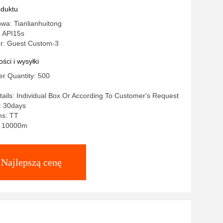
oduktu
wa: Tianlianhuitong
: API15s
r: Guest Custom-3
ści i wysyłki
r Quantity: 500
ails: Individual Box Or According To Customer's Request
: 30days
ms: TT
y: 10000m
Najlepszą cenę