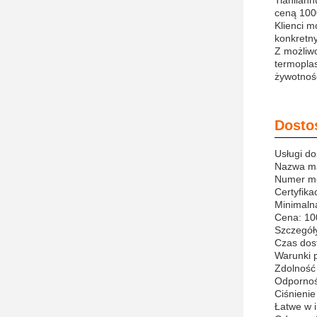
Tianlianh
ceną 100
Klienci 
konkretny
Z możliwo
termoplas
żywotnoś
Dosto
Usługi d
Nazwa mar
Numer mo
Certyfika
Minimaln
Cena: 10
Szczegóły
Czas dos
Warunki p
Zdolność
Odpornoś
Ciśnieni
Łatwe w i