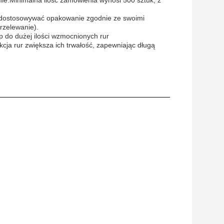
ie.Minimalna ilość zamówienia wynosi 500 sztuk, z
dostosowywać opakowanie zgodnie ze swoimi
rzelewanie).
p do dużej ilości wzmocnionych rur
ja rur zwiększa ich trwałość, zapewniając długą