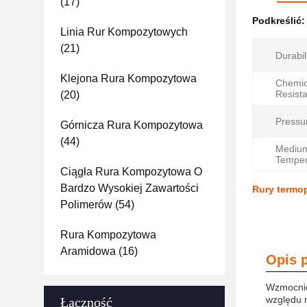
(17)
Podkreślić
Linia Rur Kompozytowych
(21)
Durabili
Klejona Rura Kompozytowa
Chemic
Resist
(20)
Pressu
Górnicza Rura Kompozytowa
(44)
Mediu
Temper
Ciągła Rura Kompozytowa O
Bardzo Wysokiej Zawartości
Rury termo
Polimerów
(54)
Rura Kompozytowa
Aramidowa
(16)
Opis 
Wzmocnio
względu n
Łączność