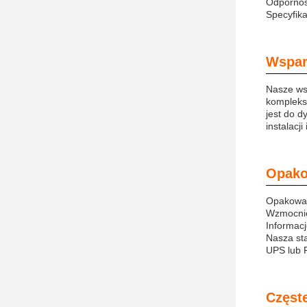
Odpornoś
Specyfik
Wsparc
Nasze ws
kompleks
jest do 
instalacji
Opako
Opakowan
Wzmocnio
Informacj
Nasza st
UPS lub 
Częste