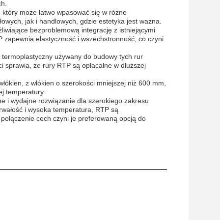
ch.
, który może łatwo wpasować się w różne
wych, jak i handlowych, gdzie estetyka jest ważna.
liwiające bezproblemową integrację z istniejącymi
P zapewnia elastyczność i wszechstronność, co czyni
ał termoplastyczny używany do budowy tych rur
i sprawia, że rury RTP są opłacalne w dłuższej
ókien, z włókien o szerokości mniejszej niż 600 mm,
j temperatury.
 i wydajne rozwiązanie dla szerokiego zakresu
 trwałość i wysoka temperatura, RTP są
 połączenie cech czyni je preferowaną opcją do