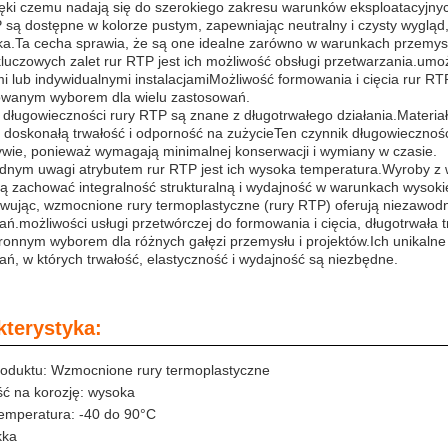
ięki czemu nadają się do szerokiego zakresu warunków eksploatacyjny
są dostępne w kolorze pustym, zapewniając neutralny i czysty wygląd
a.Ta cecha sprawia, że są one idealne zarówno w warunkach przemysło
luczowych zalet rur RTP jest ich możliwość obsługi przetwarzania.umoż
 lub indywidualnymi instalacjamiMożliwość formowania i cięcia rur RT
rowanym wyborem dla wielu zastosowań.
 długowieczności rury RTP są znane z długotrwałego działania.Materi
doskonałą trwałość i odporność na zużycieTen czynnik długowiecznośc
ywie, ponieważ wymagają minimalnej konserwacji i wymiany w czasie.
nym uwagi atrybutem rur RTP jest ich wysoka temperatura.Wyroby z wł
 zachować integralność strukturalną i wydajność w warunkach wysokie
ując, wzmocnione rury termoplastyczne (rury RTP) oferują niezawodne
ń.możliwości usługi przetwórczej do formowania i cięcia, długotrwała
onnym wyborem dla różnych gałęzi przemysłu i projektów.Ich unikalne
ń, w których trwałość, elastyczność i wydajność są niezbędne.
kterystyka:
oduktu: Wzmocnione rury termoplastyczne
ć na korozję: wysoka
temperatura: -40 do 90°C
kka