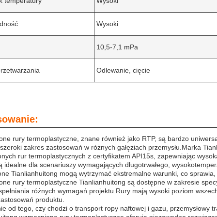
k temperatury
Wysoki
dność
Wysoki
10,5-7,1 mPa
rzetwarzania
Odlewanie, cięcie
sowanie:
e rury termoplastyczne, znane również jako RTP, są bardzo uniwersal
ą szeroki zakres zastosowań w różnych gałęziach przemysłu.Marka Tian
nych rur termoplastycznych z certyfikatem API15s, zapewniając wysok
są idealne dla scenariuszy wymagających długotrwałego, wysokotempe
ne Tianlianhuitong mogą wytrzymać ekstremalne warunki, co sprawia,
ne rury termoplastyczne Tianlianhuitong są dostępne w zakresie spec
 spełniania różnych wymagań projektu.Rury mają wysoki poziom wszechs
zastosowań produktu.
ie od tego, czy chodzi o transport ropy naftowej i gazu, przemysłowy tr