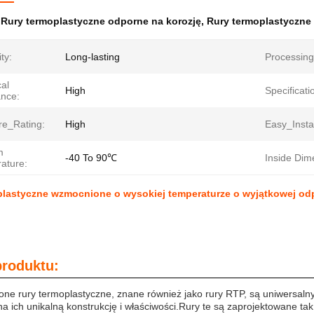
:
Rury termoplastyczne odporne na korozję
,
Rury termoplastyczne 
ty:
Long-lasting
Processing
al
High
Specificati
ance:
re_Rating:
High
Easy_Instal
m
-40 To 90℃
Inside Dim
ature:
plastyczne wzmocnione o wysokiej temperaturze o wyjątkowej odp
produktu:
ne rury termoplastyczne, znane również jako rury RTP, są uniwersaln
a ich unikalną konstrukcję i właściwości.Rury te są zaprojektowane ta