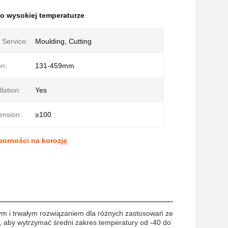
o wysokiej temperaturze
 Service:
Moulding, Cutting
on:
131-459mm
lation:
Yes
ension:
≥100
orności na korozję
ym i trwałym rozwiązaniem dla różnych zastosowań ze
k, aby wytrzymać średni zakres temperatury od -40 do