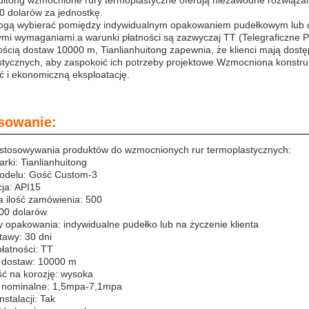
uitong wzmocnione rury termoplastyczne oferują niezawodne rozwiązan
0 dolarów za jednostkę.
mogą wybierać pomiędzy indywidualnym opakowaniem pudełkowym lub 
mi wymaganiami.a warunki płatności są zazwyczaj TT (Telegraficzne P
ścią dostaw 10000 m, Tianlianhuitong zapewnia, że klienci mają dostę
tycznych, aby zaspokoić ich potrzeby projektowe.Wzmocniona konstrukc
ć i ekonomiczną eksploatację.
sowanie:
ostosowywania produktów do wzmocnionych rur termoplastycznych:
ki: Tianlianhuitong
delu: Gość Custom-3
cja: API15
a ilość zamówienia: 500
00 dolarów
 opakowania: indywidualne pudełko lub na życzenie klienta
tawy: 30 dni
łatności: TT
 dostaw: 10000 m
ć na korozję: wysoka
e nominalne: 1,5mpa-7,1mpa
nstalacji: Tak