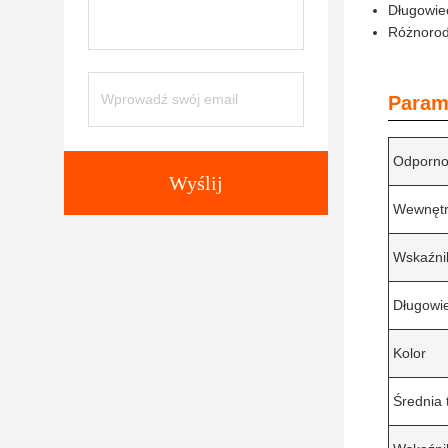
Długowie
Różnorod
Param
Odporno
Wyślij
Wewnętr
Wskaźnik
Długowi
Kolor
Średnia