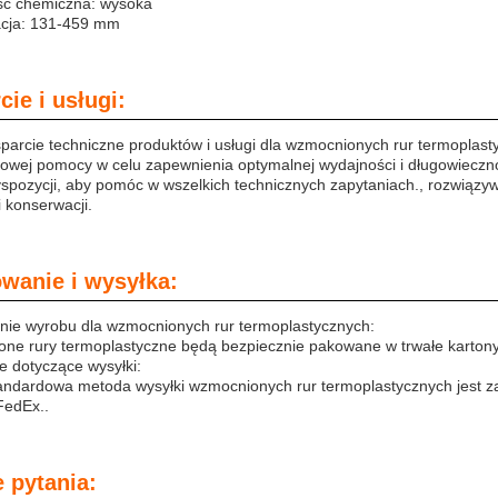
ć chemiczna: wysoka
acja: 131-459 mm
ie i usługi:
parcie techniczne produktów i usługi dla wzmocnionych rur termoplas
owej pomocy w celu zapewnienia optymalnej wydajności i długowieczn
dyspozycji, aby pomóc w wszelkich technicznych zapytaniach., rozwią
 i konserwacji.
wanie i wysyłka:
ie wyrobu dla wzmocnionych rur termoplastycznych:
ne rury termoplastyczne będą bezpiecznie pakowane w trwałe kartony,
e dotyczące wysyłki:
andardowa metoda wysyłki wzmocnionych rur termoplastycznych jest z
FedEx..
 pytania: