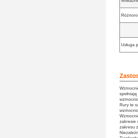
Wskaźni
Różnoro
Usługa p
Zasto
Wzmocnion
spełniaj
wzmocnio
Rury te 
wzmocnio
Wzmocnio
zakresie
zakresu 
Niezależn