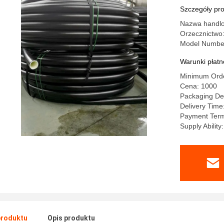
Szczegóły pr
Nazwa handlo
Orzecznictwo
Model Numbe
Warunki płatno
Minimum Orde
Cena: 1000
Packaging Det
Delivery Time
Payment Ter
Supply Abilit
produktu
Opis produktu