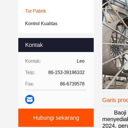
Tur Pabrik
Kontrol Kualitas
Kontak
Kontak:
Leo
Telp:
86-153-39196102
Fax:
86-6739578
Garis pro
Baoji
Hubungi sekarang
menyediak
2024, per