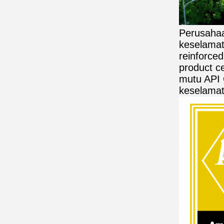
Perusahaa
keselamat
reinforce
product ce
mutu API 
keselamat