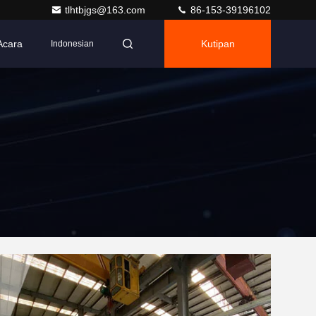
tlhtbjgs@163.com
86-153-39196102
Acara
Kutipan
Indonesian