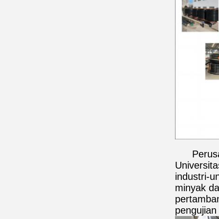
Perus
Universit
industri-
minyak da
pertamban
pengujian