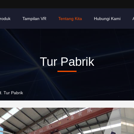
roduk
Tampilan VR
Tentang Kita
Hubungi Kami
Tur Pabrik
d. Tur Pabrik