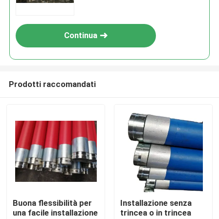
trasporto di fanghi
Continua
Prodotti raccomandati
Casa
Prodotti
Buona flessibilità per
Installazione senza
una facile installazione
trincea o in trincea
Mostra VR