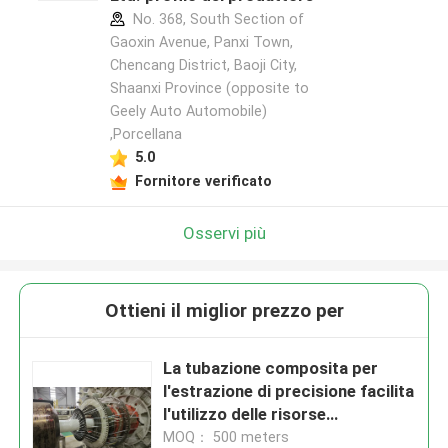
No. 368, South Section of
Gaoxin Avenue, Panxi Town,
Chencang District, Baoji City,
Shaanxi Province (opposite to
Geely Auto Automobile)
,Porcellana
5.0
Fornitore verificato
Osservi più
Ottieni il miglior prezzo per
La tubazione composita per
l'estrazione di precisione facilita
l'utilizzo delle risorse
energetiche e minerarie per il
MOQ： 500 meters