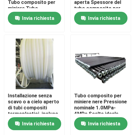
Tubo composito per
aperta Spessore del
miniere Tubo
tubo composito per
composito in
miniere 85 mm Colore
Chi siamo
Invia richiesta
Invia richiesta
polietilene e alluminio
nero Durabile e per
per il trasporto di
l'industria mineraria
fluidi
Fatory Tour
Controllo di qualità
Contattaci
notizie
Installazione senza
Tubo composito per
scavo o a cielo aperto
miniere nere Pressione
di tubi compositi
nominale 1.0MPa-
Richiedere un preventivo
termoplastici, incluso
4MPa Scelta ideale
il servizio di
per progetti di
Invia richiesta
Invia richiesta
stampaggio, adatto
installazione senza
Tubi termoplastici rinforzati
per soluzioni di
fossa o in fossa