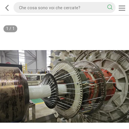
1
/
1