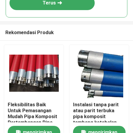
Terus
Rekomendasi Produk
Rumah
Fleksibilitas Baik
Instalasi tanpa parit
Untuk Pemasangan
atau parit terbuka
Produk
Mudah Pipa Komposit
pipa komposit
Pertambangan Pipa
tambang ketebalan
Komposit Aluminium
85mm Hitam Warna
Tampilan VR
mengirimkan
mengirimkan