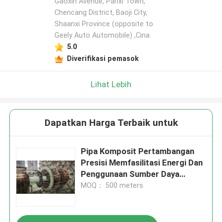
Gaoxin Avenue, Panxi Town,
Chencang District, Baoji City,
Shaanxi Province (opposite to
Geely Auto Automobile) ,Cina
5.0
Diverifikasi pemasok
Lihat Lebih
Dapatkan Harga Terbaik untuk
Pipa Komposit Pertambangan
Presisi Memfasilitasi Energi Dan
Penggunaan Sumber Daya
Mineral Untuk Transportasi
MOQ： 500 meters
Limbah