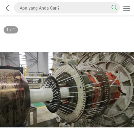
1
/
1