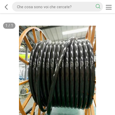
1
/
1