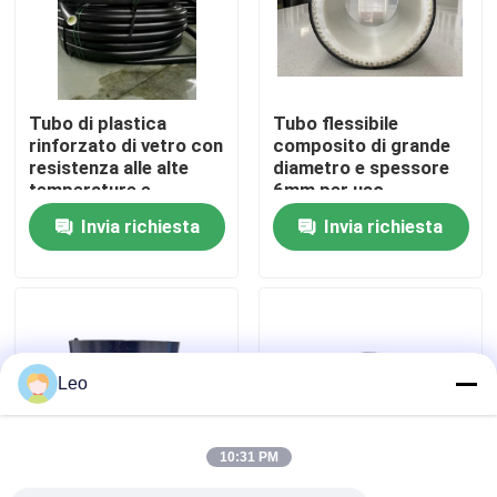
Chi siamo
Tubo di plastica
Tubo flessibile
Fatory Tour
rinforzato di vetro con
composito di grande
resistenza alle alte
diametro e spessore
temperature e
6mm per uso
Controllo di qualità
pressione fino a 10
industriale, conforme
Invia richiesta
Invia richiesta
allo standard
SY/T6662.2-2020
Contattaci
notizie
Leo
Richiedere un preventivo
10:31 PM
Tubi termoplastici rinforzati