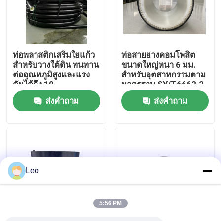
เกี่ยวกับเรา
ท่อพลาสติกเสริมใยแก้ว
ท่อสายยางคอมโพสิต
ทัวร์โรงงาน
สำหรับวางใต้ดิน ทนทาน
ขนาดใหญ่หนา 6 มม.
ต่ออุณหภูมิสูงและแรง
สำหรับอุตสาหกรรมตาม
ดันได้ถึง 10
มาตรฐาน SY/T6662.2-
ควบคุมคุณภาพ
2020
ส่งคำถาม
ส่งคำถาม
ติดต่อเรา
ข่าว
Leo
ขออ้าง
5:56 PM
ท่อเทอร์โมพลาสติกเสริมแรง