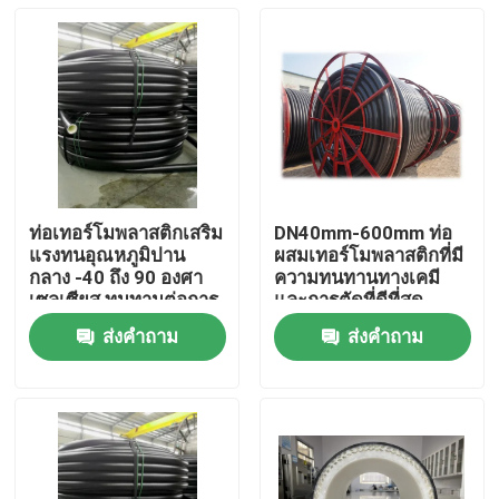
ท่อเทอร์โมพลาสติกเสริม
DN40mm-600mm ท่อ
แรงทนอุณหภูมิปาน
ผสมเทอร์โมพลาสติกที่มี
กลาง -40 ถึง 90 องศา
ความทนทานทางเคมี
เซลเซียส ทนทานต่อการ
และการตัดที่ดีที่สุด
กัดกร่อนสูง และ
ส่งคำถาม
ส่งคำถาม
โครงสร้างที่ทนทาน
บ้าน
ผลิตภัณฑ์
แสดง VR