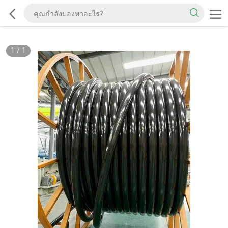
1
/
1