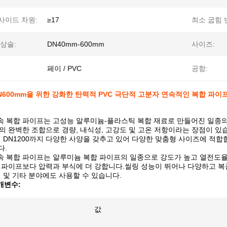
사이드 차원:
≥17
최소 굽힘 
상술:
DN40mm-600mm
사이즈:
페이 / PVC
공항:
N600mm을 위한 강화한 탄력적 PVC 극단적 고분자 연속적인 복합 파이
 복합 파이프는 고성능 알루미늄-플라스틱 복합 재료로 만들어진 일종의 
의 완벽한 조합으로 경량, 내식성, 고강도 및 고온 저항이라는 장점이 
터 DN1200까지 다양한 사양을 갖추고 있어 다양한 맞춤형 사이즈에 적합합
다.
속 복합 파이프는 알루미늄 복합 파이프의 일종으로 강도가 높고 열전도율
 파이프보다 압력과 부식에 더 강합니다.씰링 성능이 뛰어나 다양하고 복
선 및 기타 분야에도 사용할 수 있습니다.
개변수:
값