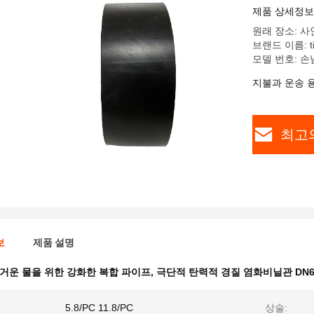
제품 상세정보
원래 장소: 사
브랜드 이름: tia
모델 번호: 손님
지불과 운송 
최고
보
제품 설명
거운 물을 위한 강화한 복합 파이프
,
극단적 탄력적 경질 염화비닐관 DN6
5.8/PC 11.8/PC
상술: