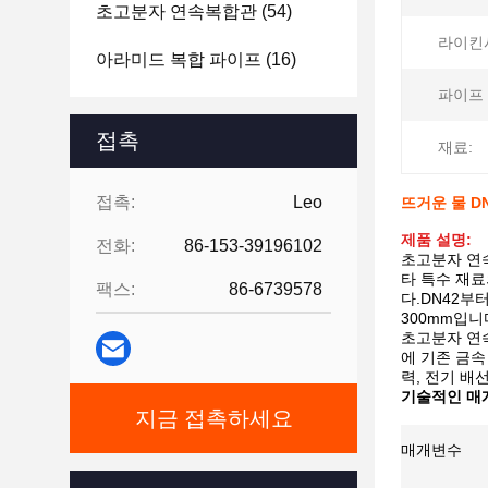
초고분자 연속복합관
(54)
라이킨
아라미드 복합 파이프
(16)
파이프 
접촉
재료:
접촉:
Leo
뜨거운 물 D
제품 설명:
전화:
86-153-39196102
초고분자 연속
타 특수 재료
팩스:
86-6739578
다.DN42부
300mm입니
초고분자 연
에 기존 금속
력, 전기 배
기술적인 매
지금 접촉하세요
매개변수