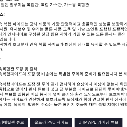
에틸렌 알루미늄 복합관, 복합 가스관, 가스용 복합관
스:
속 복합 파이프는 당사 제품의 가장 안정적이고 효율적인 성능을 보장하기
지원, 유지보수 및 수리는 물론 제품 교육 및 기술 조언을 포함한 포괄적
와 엔지니어로 구성된 전담 팀은 귀하가 가질 수 있는 모든 문제나 문의
 있습니다.
 귀하의 초고분자 연속 복합 파이프가 최상의 상태를 유지할 수 있도록 
다.
:
속복합관 포장 및 출하
속복합파이프의 포장 및 배송에는 특별한 주의와 준비가 필요합니다.본 제
속복합파이프는 포장 전 주의 깊게 검사하여 손상이나 이상이 없는지 확인
통형으로 말아서 판지 튜브에 넣고 끝 부분을 테이프로 단단히 묶어야 합
지 튜브를 밀봉된 비닐 봉지에 넣어 습기와 환경 요인으로부터 보호해야 
봉지는 파이프가 안전하게 보호되도록 포장재와 함께 견고한 판지 상자에
 이름, 목적지, 발송인 주소는 물론 패키지 취급에 대한 특별 지침이 명
폴리에틸렌 튜브
울트라 PVC 파이프
UHMWPE 라이닝 튜브