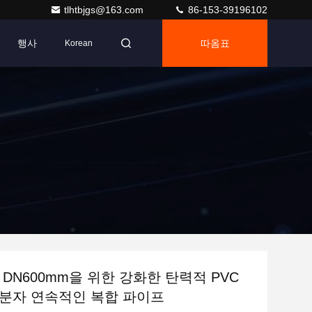
tlhtbjgs@163.com
86-153-39196102
행사
따옴표
Korean
 DN600mm을 위한 강화한 탄력적 PVC
분자 연속적인 복합 파이프