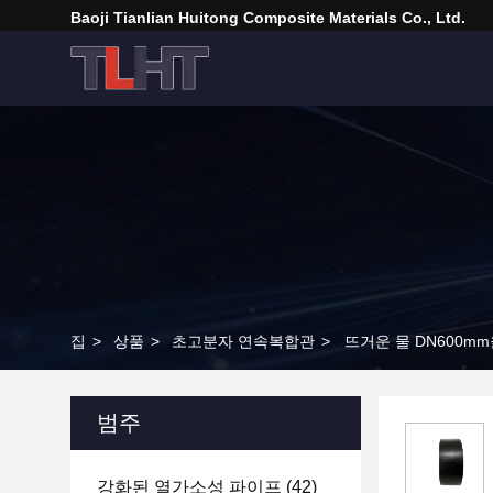
Baoji Tianlian Huitong Composite Materials Co., Ltd.
집
>
상품
>
초고분자 연속복합관
>
뜨거운 물 DN600m
범주
강화된 열가소성 파이프
(42)