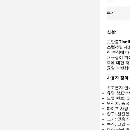
특징
신청:
그만큼
Tian
스텀-5
및 재
한 부식에 
내구성이 뛰
축에 대한 
균열과 변형
사용자 정의:
초고분자 연
유명 상표: tian
모델 번호: Gu
원산지: 중국
파이프 사양: 
항구: 천진항
크기: 맞춤 
특징: 고압 
최소 굴곡 반경