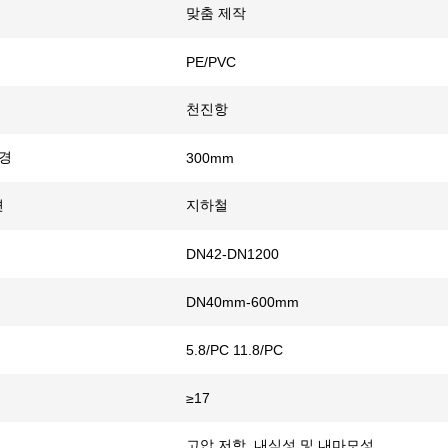
맞춤 제작
PE/PVC
천진항
반경
300mm
션
지하철
DN42-DN1200
DN40mm-600mm
5.8/PC 11.8/PC
≥17
고압 저항, 내식성 및 내마모성