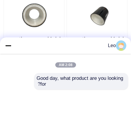
لوله کامپوزیت چند لایه
لوله کامپوزیت چند لایه
پیشرفته 32mpa مواد
سطح صاف، لوله مقاوم
Leo
PVC ضد استاتیک
در برابر خوردگی به طول
6 متر
2:08 AM
بهترین قیمت
بهترین قیمت
Good day, what product are you looking 
for?
تماس با ما
تماس با ما
بیشتر ببینید
خانه
دربارهی ما
تماس با ما
Desktop Site