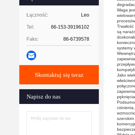
degradacj
Waga jest
Łączność:
Leo
wielowars
procesów 
Trwałość 
Tel:
86-153-39196102
są naraż
doskonałą
Faks:
86-6739578
konieczno
systemy w
Wewnętrzn
zapewnia
przepływu
kompatyb
Skontaktuj się teraz
Jako wiel
właściwo
połączon
zapewniaj
Napisz do nas
pęknięcia
Podsumow
ciśnienia
wzmocnio
szerokim
komercyj
bezpiecz
Wybór rur