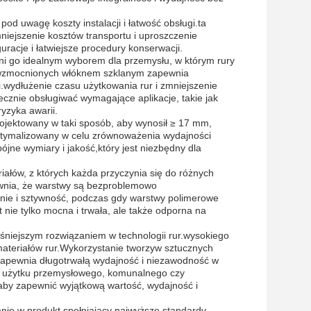
d uwagę koszty instalacji i łatwość obsługi.ta
niejszenie kosztów transportu i uproszczenie
acje i łatwiejsze procedury konserwacji.
yni go idealnym wyborem dla przemysłu, w którym rury
h wzmocnionych włóknem szklanym zapewnia
.wydłużenie czasu użytkowania rur i zmniejszenie
cznie obsługiwać wymagające aplikacje, takie jak
yzyka awarii.
ojektowany w taki sposób, aby wynosił ≥ 17 mm,
ptymalizowany w celu zrównoważenia wydajności
ójne wymiary i jakość,który jest niezbędny dla
ałów, z których każda przyczynia się do różnych
ewnia, że warstwy są bezproblemowo
ie i sztywność, podczas gdy warstwy polimerowe
 nie tylko mocna i trwała, ale także odporna na
niejszym rozwiązaniem w technologii rur.wysokiego
materiałów rur.Wykorzystanie tworzyw sztucznych
apewnia długotrwałą wydajność i niezawodność w
o użytku przemysłowego, komunalnego czy
aby zapewnić wyjątkową wartość, wydajność i
nie w produkt spełniający najwyższe standardy