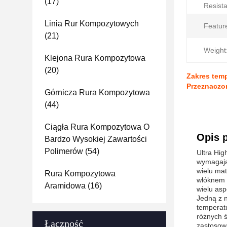
(17)
Resist
Linia Rur Kompozytowych
Featur
(21)
Weight
Klejona Rura Kompozytowa
(20)
Zakres temp
Przeznaczon
Górnicza Rura Kompozytowa
(44)
Ciągła Rura Kompozytowa O
Opis 
Bardzo Wysokiej Zawartości
Polimerów
(54)
Ultra Hi
wymagają
wielu ma
Rura Kompozytowa
włóknem s
Aramidowa
(16)
wielu asp
Jedną z n
temperatu
różnych 
Łączność
zastosow