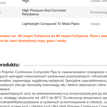
High
Lnside Dim
ance:
High Pressure And Corrosion
e:
Processing
Resistance
:
Lightweight Compared To Metal Pipes
Usage:
eratur od -40 stopni Celsjusza do 80 stopni Celsjusza. Rura z t
a do sieci dystrybucji ropy, gazu i wody.
produktu:
gh Polymer Continuous Composite Pipe to zaawansowane rozwiązanie r
cych wymagań nowoczesnych zastosowań przemysłowych i infrastruktu
teriałów, zapewniając wyjątkową wydajność.Specjalnie zaprojektowana
zklanym.oferuje niezwykłą równowagę siły i lekkich właściwości, któr
ektach.
ajważniejszych cech tej wielowarstwowej rury kompozytowej jest jej z
r, działając skutecznie od -40°C do 80°C.Ta tolerancja temperatury sp
środowiskWykorzystywane w systemach przechowywania w chłodzie, z
aniach grzewczych i chłodniczych,Ultra High Polymer Continuous Comp