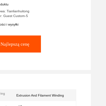
anej długości. Przeznaczona do sieci
oduktu
i ropy, gazu i wody.
wa: Tianlianhuitong
r: Guest Custom-5
ści i wysyłki
Najlepszą cenę
ing
Extrusion And Filament Winding