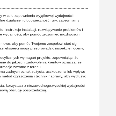
y w celu zapewnienia wyjątkowej wydajności i
ne działanie i długowieczność rury, zapewniamy
, instrukcje instalacji, rozwiązywanie problemów i
je wydajności, aby pomóc zrozumieć możliwości i
eniowe, aby pomóc Twojemu zespołowi stać się
asi eksperci mogą przeprowadzić inspekcje i oceny,
ecyficznych wymagań projektu, zapewniając, że
ie do jakości i zadowolenia klientów oznacza, że
ormacje zwrotne z terenu.
e ma żadnych oznak zużycia, uszkodzenia lub wpływu
 metod czyszczenia i technik naprawy, aby wydłużyć
cia, korzystasz z niezawodnego,wysokiej wydajności
ksową obsługę posprzedażną.