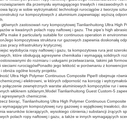
 rozwiązaniem dla przemysłu wymagającego trwałych i niezawodnych
owa łączy w sobie wytrzymałość technologii rurociągów z tworzyw sz
konstrukcji rur kompozytowych z aluminium.zapewniając wyższą odporn
h.
 głównych zastosowań rury kompozytowej Tianlianhuitong Ultra High P
gazów w kwaśnych polach ropy naftowej i gazu. The pipe’s high abrasion
MPa make it particularly suitable for continuous operation in environmen
ionJego kompozytowa struktura rur gazowych zapewnia doskonałą odpo
zas pracy infrastruktury krytycznej.
iejsc wydobycia ropy naftowej i gazu, ta kompozytowa rura jest szero
owych, które obsługują agresywne chemikalia i wymagają solidnych ro
ostosowanymi do rozmiaru i usługami przetwarzania, takimi jak formowan
i sieciami rurociągówPonadto jego lekkość w porównaniu z konwencjona
ę i obniża ogólne koszty projektu.
lność Ultra High Polymer Continuous Composite Pipe® obejmuje równi
 chemicznej,i elektrowni, w których odporność na korozję i wytrzymał
e połączenie zewnętrznych warstw aluminiowych kompozytów rur i wew
nych włóknem szklanym,Model Tianlianhuitong Guest Custom-5 zapew
 i agresywnych chemicznie.
zecz biorąc, Tianlianhuitong Ultra High Polymer Continuous Composite
u wymagającym kompozytowej rury gazowej o wyjątkowej trwałości, do
ia warunków ścierających, wysokiego ciśnienia,i substancji żrących s
wych polach ropy naftowej i gazu, a także w innych wymagających sc