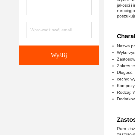
jakości i
rurociągo
poszukuj
Chara
Nazwa pr
Wykorzyst
Wyślij
Zastosowa
Zakres te
Długość:
cechy: wy
Kompozycj
Rodzaj: 
Dodatkow
Zasto
Rura złoż
zastosow