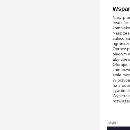
Wsparc
Nasz prod
trwałośc
komplekso
Nasz zesp
zalecenia
ogranicz
Oprócz p
biegłym w
aby upewn
Oferujem
kompozyto
stale mon
W przypa
na środo
żywotność
Wybierają
rozwiąza
Tags: