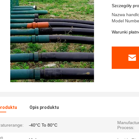
o regulow
Szczegóły pr
dystrybucj
Nazwa handlo
Model Numbe
Warunki płatno
produktu
Opis produktu
Manufactur
aturerange:
-40°C To 80°C
Process:
on