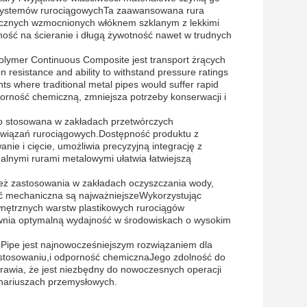
 systemów rurociągowychTa zaawansowana rura
tucznych wzmocnionych włóknem szklanym z lekkimi
ość na ścieranie i długą żywotność nawet w trudnych
olymer Continuous Composite jest transport żrących
 resistance and ability to withstand pressure ratings
ts where traditional metal pipes would suffer rapid
rność chemiczną, zmniejsza potrzeby konserwacji i
ko stosowana w zakładach przetwórczych
związań rurociągowych.Dostępność produktu z
ie i cięcie, umożliwia precyzyjną integrację z
lnymi rurami metalowymi ułatwia łatwiejszą
eż zastosowania w zakładach oczyszczania wody,
ość mechaniczna są najważniejszeWykorzystując
nętrznych warstw plastikowych rurociągów
nia optymalną wydajność w środowiskach o wysokim
 Pipe jest najnowocześniejszym rozwiązaniem dla
stosowaniu,i odporność chemicznaJego zdolność do
prawia, że jest niezbędny do nowoczesnych operacji
enariuszach przemysłowych.