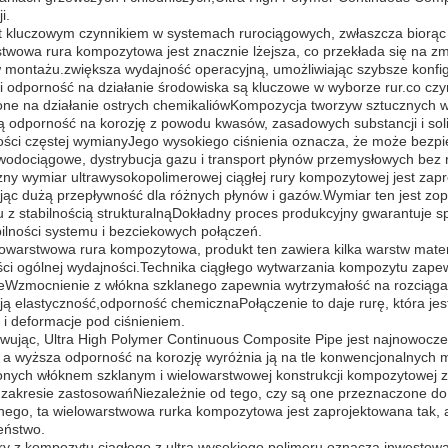
i.
 kluczowym czynnikiem w systemach rurociągowych, zwłaszcza biorąc po
twowa rura kompozytowa jest znacznie lżejsza, co przekłada się na zm
montażu.zwiększa wydajność operacyjną, umożliwiając szybsze konfigur
i odporność na działanie środowiska są kluczowe w wyborze rur.co cz
one na działanie ostrych chemikaliówKompozycja tworzyw sztucznyc
 odporność na korozję z powodu kwasów, zasadowych substancji i soli
ści częstej wymianyJego wysokiego ciśnienia oznacza, że może bezpie
odociągowe, dystrybucja gazu i transport płynów przemysłowych bez r
y wymiar ultrawysokopolimerowej ciągłej rury kompozytowej jest zapr
jąc dużą przepływność dla różnych płynów i gazów.Wymiar ten jest zo
 z stabilnością strukturalnąDokładny proces produkcyjny gwarantuje sp
ilności systemu i bezciekowych połączeń.
owarstwowa rura kompozytowa, produkt ten zawiera kilka warstw materi
ści ogólnej wydajności.Technika ciągłego wytwarzania kompozytu zap
eWzmocnienie z włókna szklanego zapewnia wytrzymałość na rozciągan
ą elastyczność,odporność chemicznaPołączenie to daje rurę, która jest
 i deformacje pod ciśnieniem.
ując, Ultra High Polymer Continuous Composite Pipe jest najnowocześ
, a wyższa odporność na korozję wyróżnia ją na tle konwencjonalnych 
nych włóknem szklanym i wielowarstwowej konstrukcji kompozytowej z
 zakresie zastosowańNiezależnie od tego, czy są one przeznaczone d
nego, ta wielowarstwowa rurka kompozytowa jest zaprojektowana tak, 
eństwo.
y z kompozytu ciągłego z ultra wysokiego polimeru oznacza inwestowa