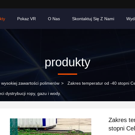
kty
Pokaz VR
O Nas
Skontaktuj Się Z Nami
Wyd
produkty
 wysokiej zawartości polimerów
>
Zakres temperatur od -40 stopni Ce
i dystrybucji ropy, gazu i wody.
Zakres te
stopni Ce