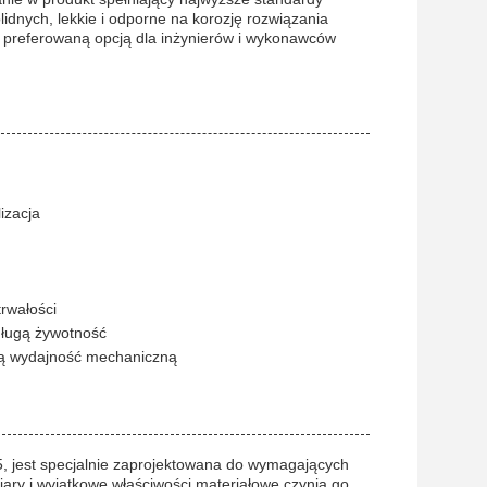
idnych, lekkie i odporne na korozję rozwiązania
ę preferowaną opcją dla inżynierów i wykonawców
izacja
trwałości
długą żywotność
łą wydajność mechaniczną
5, jest specjalnie zaprojektowana do wymagających
ary i wyjątkowe właściwości materiałowe czynią go