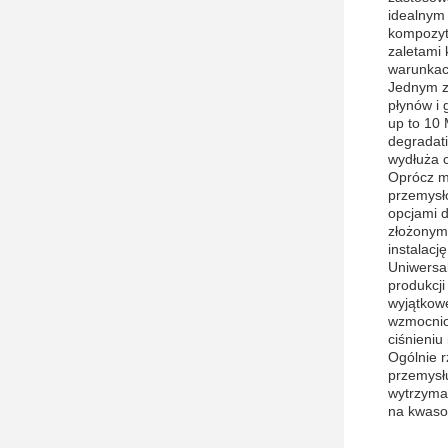
idealnym
kompozyt
zaletami 
warunkac
Jednym z
płynów i 
up to 10 
degradat
wydłuża c
Oprócz m
przemysł
opcjami d
złożonym
instalacj
Uniwersa
produkcji
wyjątkow
wzmocnio
ciśnieniu
Ogólnie r
przemysł
wytrzyman
na kwaso