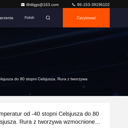
tlhtbjgs@163.com
86-153-39196102
arzenia
Zacytować
Polish
lsjusza do 80 stopni Celsjusza. Rura z tworzywa
mperatur od -40 stopni Celsjusza do 80
lsjusza. Rura z tworzywa wzmocnionego,