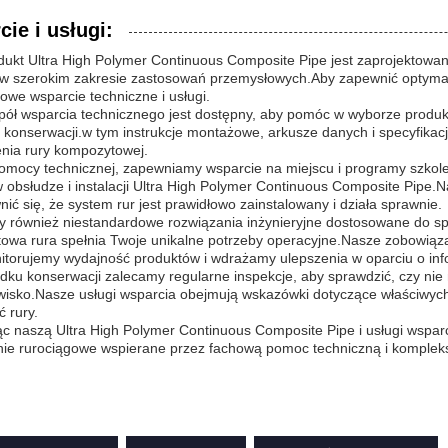
ie i usługi:
ukt Ultra High Polymer Continuous Composite Pipe jest zaprojektowan
i w szerokim zakresie zastosowań przemysłowych.Aby zapewnić optymal
we wsparcie techniczne i usługi.
ół wsparcia technicznego jest dostępny, aby pomóc w wyborze produktu
 konserwacji.w tym instrukcje montażowe, arkusze danych i specyfikac
enia rury kompozytowej.
omocy technicznej, zapewniamy wsparcie na miejscu i programy szkol
 obsłudze i instalacji Ultra High Polymer Continuous Composite Pipe.N
ić się, że system rur jest prawidłowo zainstalowany i działa sprawnie.
y również niestandardowe rozwiązania inżynieryjne dostosowane do sp
wa rura spełnia Twoje unikalne potrzeby operacyjne.Nasze zobowiązan
itorujemy wydajność produktów i wdrażamy ulepszenia w oparciu o inf
dku konserwacji zalecamy regularne inspekcje, aby sprawdzić, czy ni
wisko.Nasze usługi wsparcia obejmują wskazówki dotyczące właściwych
 rury.
c naszą Ultra High Polymer Continuous Composite Pipe i usługi wspar
nie rurociągowe wspierane przez fachową pomoc techniczną i komple