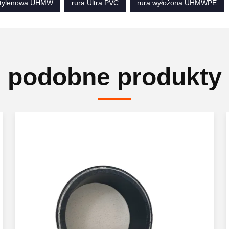
ietylenowa UHMW
rura Ultra PVC
rura wyłożona UHMWPE
podobne produkty