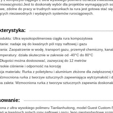
 innowacyjności.Jest to doskonały wybór dla projektów wymagających sol
we, zdolne do pracy w trudnych warunkach.ta rura jest gotowa stać si
ących niezawodnych i wydajnych systemów rurociągowych.
kterystyka:
oduktu: Ultra wysokopolimerowa ciągła rura kompozytowa
anie: nadaje się do kwaśnych pól ropy naftowej i gazu
nia: Zaopatrzenie w wodę, transport gazu, przemysł chemiczny, kanal
mperatury: działa skutecznie w zakresie od -40°C do 80°C
 Długości można dostosować, zazwyczaj do 12 metrów
sokie ciśnienie i odporność na korozję
a materiału: Rurka z polietylenu i aluminium złożone dla zwiększonej 
Wzmocniona rurka z tworzyw sztucznych zapewniająca wytrzymałość i 
a zaleta: Wzmocniona rurka z tworzyw sztucznych zapewnia doskona
sowanie:
ona z ultra wysokiego polimeru Tianlianhuitong, model Guest Custom-
ań w kwaśnych polach ropy naftowej i gazu.Jego niestandardowe rozmi