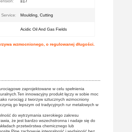
ension:
≥17
 Service:
Moulding, Cutting
Acidic Oil And Gas Fields
worzywa wzmocnionego, o regulowanej długości.
urociągowe zaprojektowane w celu spełnienia
ralnych.Ten innowacyjny produkt łączy w sobie moc
 jako rurociąg z tworzyw sztucznych wzmocniony
e czynią go lepszym od tradycyjnych rur metalowych w
dolność do wytrzymania szerokiego zakresu
rawia, że jest bardzo wszechstronna i nadaje się do
akładach przetwórstwa chemicznego lub
osite Pipe zachowuje integralność i wydajność bez