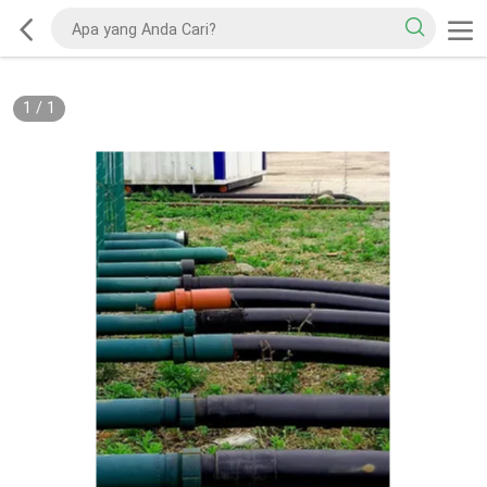
1
/
1