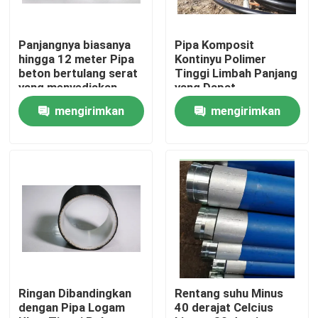
Panjangnya biasanya
Pipa Komposit
hingga 12 meter Pipa
Kontinyu Polimer
beton bertulang serat
Tinggi Limbah Panjang
yang menyediakan
yang Dapat
solusi tekanan tinggi
Dikustomisasi
mengirimkan
mengirimkan
dan ketahanan korosi
Tekanan Rating
Hingga 10 MPa
permintaan
permintaan
Dirancang untuk
Pengangkutan Cairan
Rumah
Produk
Ringan Dibandingkan
Rentang suhu Minus
dengan Pipa Logam
40 derajat Celcius
Tampilan VR